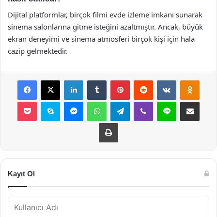
Dijital platformlar, birçok filmi evde izleme imkanı sunarak
sinema salonlarına gitme isteğini azaltmıştır. Ancak, büyük
ekran deneyimi ve sinema atmosferi birçok kişi için hala
cazip gelmektedir.
Facebook
X
LinkedIn
Tumblr
Pinterest
Reddit
VKontakte
Odnok
Pocket
Skype
Messenger
WhatsApp
Telegram
Viber
Line
E-Posta ile payla
Yazdır
Kayıt Ol