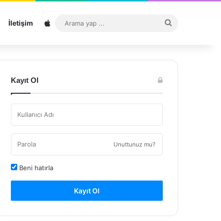
Sitemap
Arama
İletişim
yap
...
Kayıt Ol
Unuttunuz mu?
Beni hatırla
Kayıt Ol