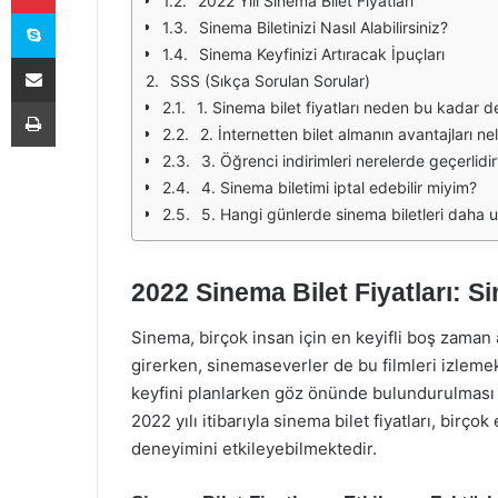
2022 Yılı Sinema Bilet Fiyatları
Skype
Sinema Biletinizi Nasıl Alabilirsiniz?
Sinema Keyfinizi Artıracak İpuçları
E-Posta ile paylaş
SSS (Sıkça Sorulan Sorular)
Yazdır
1. Sinema bilet fiyatları neden bu kadar d
2. İnternetten bilet almanın avantajları ne
3. Öğrenci indirimleri nerelerde geçerlidir
4. Sinema biletimi iptal edebilir miyim?
5. Hangi günlerde sinema biletleri daha 
2022 Sinema Bilet Fiyatları: S
Sinema, birçok insan için en keyifli boş zaman a
girerken, sinemaseverler de bu filmleri izleme
keyfini planlarken göz önünde bulundurulması ge
2022 yılı itibarıyla sinema bilet fiyatları, bir
deneyimini etkileyebilmektedir.