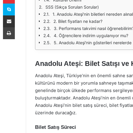
Skype
SSS (Sıkça Sorulan Sorular)
1. Anadolu Ateşi'nin biletleri nereden alınab
E-Posta ile paylaş
2. Bilet fiyatları ne kadar?
Yazdır
3. Performans takvimi nasıl öğrenebilirim
4. Öğrencilere indirim uygulanıyor mu?
5. Anadolu Ateşi'nin gösterileri nerelerde
Anadolu Ateşi: Bilet Satışı ve
Anadolu Ateşi, Türkiye’nin en önemli sahne sana
kültürünü modern bir yorumla sahneye taşımakt
genelinde birçok ülkede performans sergileyer
buluşturmaktadır. Anadolu Ateşi’nin en önemli u
Anadolu Ateşi’nin bilet satış süreci, bilet fiya
üzerinde duracağız.
Bilet Satış Süreci