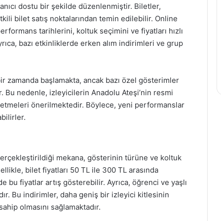
anıcı dostu bir şekilde düzenlenmiştir. Biletler,
li bilet satış noktalarından temin edilebilir. Online
performans tarihlerini, koltuk seçimini ve fiyatları hızlı
ıca, bazı etkinliklerde erken alım indirimleri ve grup
ın bir zamanda başlamakta, ancak bazı özel gösterimler
 Bu nedenle, izleyicilerin Anadolu Ateşi’nin resmi
 etmeleri önerilmektedir. Böylece, yeni performanslar
bilirler.
gerçekleştirildiği mekana, gösterinin türüne ve koltuk
ikle, bilet fiyatları 50 TL ile 300 TL arasında
e bu fiyatlar artış gösterebilir. Ayrıca, öğrenci ve yaşlı
r. Bu indirimler, daha geniş bir izleyici kitlesinin
 sahip olmasını sağlamaktadır.