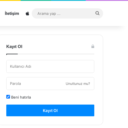
Sitemap
Arama
İletişim
yap
...
Kayıt Ol
Unuttunuz mu?
Beni hatırla
Kayıt Ol