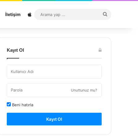
Sitemap
Arama
İletişim
yap
...
Kayıt Ol
Unuttunuz mu?
Beni hatırla
Kayıt Ol