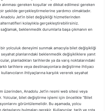
ate alınması gereken koşullar ve dikkat edilmesi gereken
bir şekilde gerçekleştirmelerine yardımcı olmaktadır.
 Anadolu Jet’in bilet değişikliği hizmetlerinden
ernatifleri kolaylıkla gerçekleştirebilirsiniz.
k sağlamak, beklenmedik durumlarla başa çıkmanın en
 bir yolculuk deneyimi sunmak amacıyla bilet değişikliği
ği, seyahat planlarındaki beklenmedik değişikliklere yanıt
cular, planladıkları tarihlerde ya da varış noktalarındaki
 farklı tarihlere veya destinasyonlara değiştirme ihtiyacı
kullanıcıların ihtiyaçlarına karşılık vererek seyahat
form üzerinden, Anadolu Jet’in resmi web sitesi veya
. Yolcular, bilet değiştirme işlemi için öncelikle “Bilet
syonlarını görüntülemelidir. Bu aşamada, yolcu
n detaylarını bulmaları gerekir. Kullanıcılar, tarih ve rota