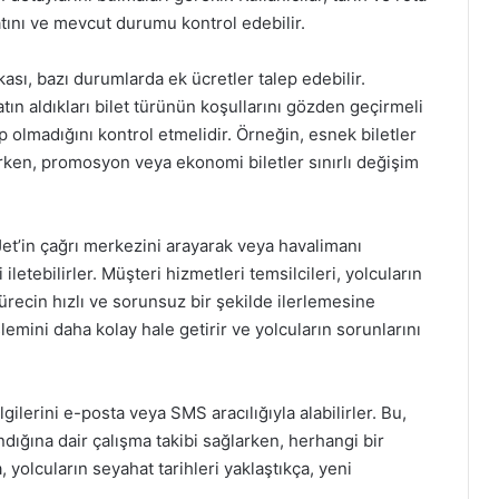
yatını ve mevcut durumu kontrol edebilir.
ikası, bazı durumlarda ek ücretler talep edebilir.
tın aldıkları bilet türünün koşullarını gözden geçirmeli
 olmadığını kontrol etmelidir. Örneğin, esnek biletler
arken, promosyon veya ekonomi biletler sınırlı değişim
 Jet’in çağrı merkezini arayarak veya havalimanı
 iletebilirler. Müşteri hizmetleri temsilcileri, yolcuların
recin hızlı ve sorunsuz bir şekilde ilerlemesine
şlemini daha kolay hale getirir ve yolcuların sorunlarını
lgilerini e-posta veya SMS aracılığıyla alabilirler. Bu,
dığına dair çalışma takibi sağlarken, herhangi bir
yolcuların seyahat tarihleri yaklaştıkça, yeni