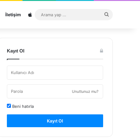
Sitemap
Arama
İletişim
yap
...
Kayıt Ol
Unuttunuz mu?
Beni hatırla
Kayıt Ol