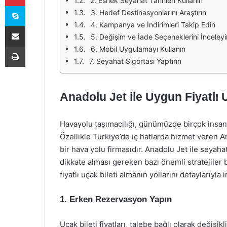
2. Esnek Seyahat Tarihleri Kullanın
Skype
3. Hedef Destinasyonlarını Araştırın
4. Kampanya ve İndirimleri Takip Edin
E-Posta ile paylaş
5. Değişim ve İade Seçeneklerini İnceleyi
Yazdır
6. Mobil Uygulamayı Kullanın
7. Seyahat Sigortası Yaptırın
Anadolu Jet ile Uygun Fiyatlı U
Havayolu taşımacılığı, günümüzde birçok insan iç
Özellikle Türkiye’de iç hatlarda hizmet veren An
bir hava yolu firmasıdır. Anadolu Jet ile seyaha
dikkate alması gereken bazı önemli stratejiler
fiyatlı uçak bileti almanın yollarını detaylarıyla
1. Erken Rezervasyon Yapın
Uçak bileti fiyatları, talebe bağlı olarak değişi