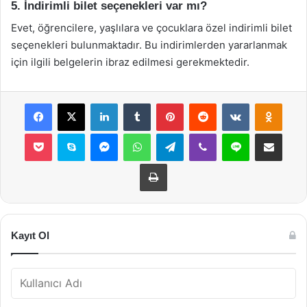
5. İndirimli bilet seçenekleri var mı?
Evet, öğrencilere, yaşlılara ve çocuklara özel indirimli bilet
seçenekleri bulunmaktadır. Bu indirimlerden yararlanmak
için ilgili belgelerin ibraz edilmesi gerekmektedir.
Facebook
X
LinkedIn
Tumblr
Pinterest
Reddit
VKontakte
Odnok
Pocket
Skype
Messenger
WhatsApp
Telegram
Viber
Line
E-Posta ile payla
Yazdır
Kayıt Ol