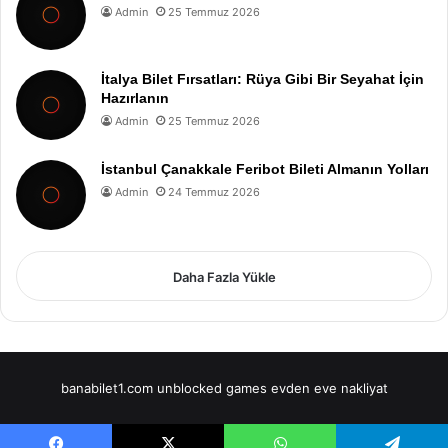
Admin
25 Temmuz 2026
İtalya Bilet Fırsatları: Rüya Gibi Bir Seyahat İçin
Hazırlanın
Admin
25 Temmuz 2026
İstanbul Çanakkale Feribot Bileti Almanın Yolları
Admin
24 Temmuz 2026
Daha Fazla Yükle
banabilet1.com
unblocked games
evden eve nakliyat