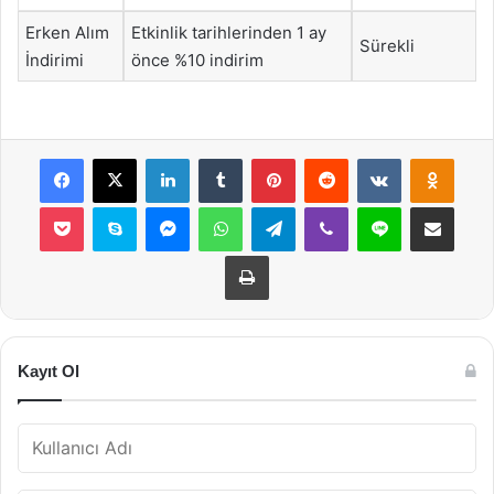
Erken Alım
Etkinlik tarihlerinden 1 ay
Sürekli
İndirimi
önce %10 indirim
Facebook
X
LinkedIn
Tumblr
Pinterest
Reddit
VKontakte
Odnok
Pocket
Skype
Messenger
WhatsApp
Telegram
Viber
Line
E-Posta ile payla
Yazdır
Kayıt Ol