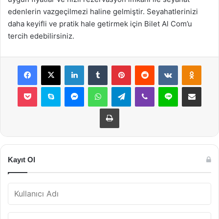
edenlerin vazgeçilmezi haline gelmiştir. Seyahatlerinizi
daha keyifli ve pratik hale getirmek için Bilet Al Com’u
tercih edebilirsiniz.
Facebook
X
LinkedIn
Tumblr
Pinterest
Reddit
VKontakte
Odnok
Pocket
Skype
Messenger
WhatsApp
Telegram
Viber
Line
E-Posta ile payla
Yazdır
Kayıt Ol