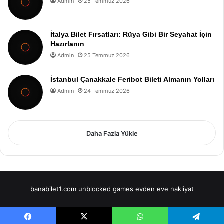
Admin
25 Temmuz 2026
İtalya Bilet Fırsatları: Rüya Gibi Bir Seyahat İçin
Hazırlanın
Admin
25 Temmuz 2026
İstanbul Çanakkale Feribot Bileti Almanın Yolları
Admin
24 Temmuz 2026
Daha Fazla Yükle
banabilet1.com
unblocked games
evden eve nakliyat