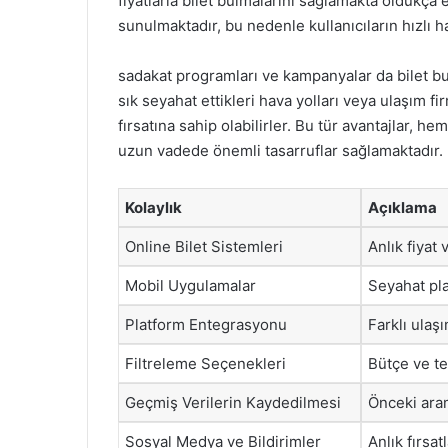
fiyatlarla bilet bulmalarını sağlamakta oldukça et
sunulmaktadır, bu nedenle kullanıcıların hızlı
sadakat programları ve kampanyalar da bilet bul
sık seyahat ettikleri hava yolları veya ulaşım f
fırsatına sahip olabilirler. Bu tür avantajlar, h
uzun vadede önemli tasarruflar sağlamaktadır.
Kolaylık
Açıklama
Online Bilet Sistemleri
Anlık fiyat
Mobil Uygulamalar
Seyahat pla
Platform Entegrasyonu
Farklı ulaşı
Filtreleme Seçenekleri
Bütçe ve te
Geçmiş Verilerin Kaydedilmesi
Önceki aram
Sosyal Medya ve Bildirimler
Anlık fırsat