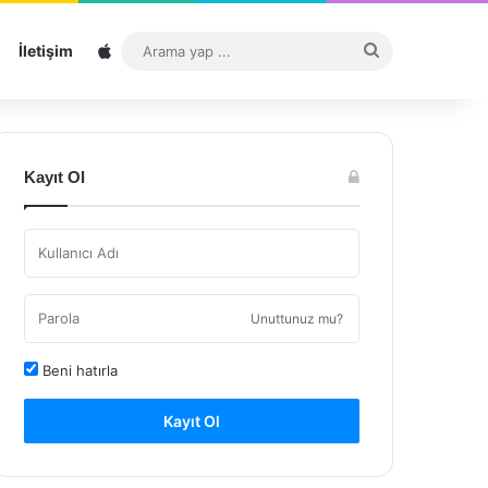
Sitemap
Arama
İletişim
yap
...
Kayıt Ol
Unuttunuz mu?
Beni hatırla
Kayıt Ol