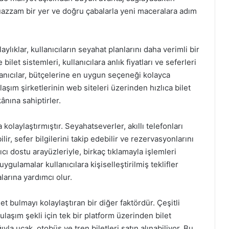
azzam bir yer ve doğru çabalarla yeni maceralara adım
ylıklar, kullanıcıların seyahat planlarını daha verimli bir
ilet sistemleri, kullanıcılara anlık fiyatları ve seferleri
lanıcılar, bütçelerine en uygun seçeneği kolayca
 ulaşım şirketlerinin web siteleri üzerinden hızlıca bilet
nına sahiptirler.
kolaylaştırmıştır. Seyahatseverler, akıllı telefonları
ilir, sefer bilgilerini takip edebilir ve rezervasyonlarını
ıcı dostu arayüzleriyle, birkaç tıklamayla işlemleri
gulamalar kullanıcılara kişiselleştirilmiş teklifler
larına yardımcı olur.
et bulmayı kolaylaştıran bir diğer faktördür. Çeşitli
 ulaşım şekli için tek bir platform üzerinden bilet
yla uçak, otobüs ve tren biletleri satın alınabiliyor. Bu