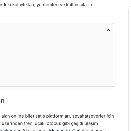
eki kolaylıkları, yöntemleri ve kullanıcıların
rı
alan online bilet satış platformları, seyahatseverler için
 üzerinden tren, uçak, otobüs gibi çeşitli ulaşım
ak mümkündür. Skyscanner, Momondo, Obilet gibi geniş