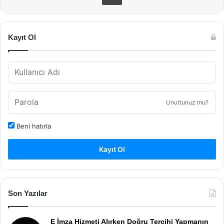
Kayıt Ol
Unuttunuz mu?
Beni hatırla
Kayıt Ol
Son Yazılar
E İmza Hizmeti Alırken Doğru Tercihi Yapmanın