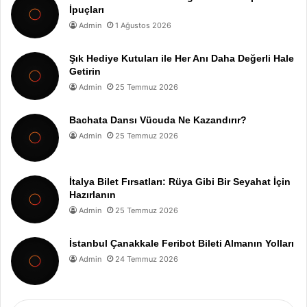
İpuçları
Admin
1 Ağustos 2026
Şık Hediye Kutuları ile Her Anı Daha Değerli Hale
Getirin
Admin
25 Temmuz 2026
Bachata Dansı Vücuda Ne Kazandırır?
Admin
25 Temmuz 2026
İtalya Bilet Fırsatları: Rüya Gibi Bir Seyahat İçin
Hazırlanın
Admin
25 Temmuz 2026
İstanbul Çanakkale Feribot Bileti Almanın Yolları
Admin
24 Temmuz 2026