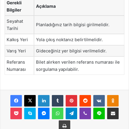
Gerekli
Açıklama
Bilgiler
Seyahat
Planladığınız tarih bilgisi girilmelidir.
Tarihi
Kalkış Yeri
Yola çıkış noktanız belirtilmelidir.
Varış Yeri
Gideceğiniz yer bilgisi verilmelidir.
Referans
Bilet alırken verilen referans numarası ile
Numarası
sorgulama yapılabilir.
Facebook
X
LinkedIn
Tumblr
Pinterest
Reddit
VKontakte
Odnok
Pocket
Skype
Messenger
WhatsApp
Telegram
Viber
Line
E-Posta ile payla
Yazdır