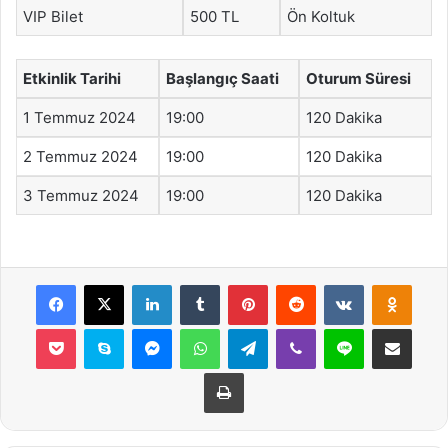
VIP Bilet
500 TL
Ön Koltuk
Etkinlik Tarihi
Başlangıç Saati
Oturum Süresi
1 Temmuz 2024
19:00
120 Dakika
2 Temmuz 2024
19:00
120 Dakika
3 Temmuz 2024
19:00
120 Dakika
Facebook
X
LinkedIn
Tumblr
Pinterest
Reddit
VKontakte
Odnok
Pocket
Skype
Messenger
WhatsApp
Telegram
Viber
Line
E-Posta ile payla
Yazdır