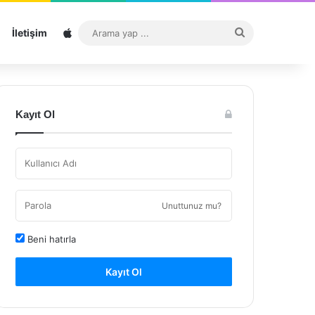
Sitemap
Arama
İletişim
yap
...
Kayıt Ol
Unuttunuz mu?
Beni hatırla
Kayıt Ol