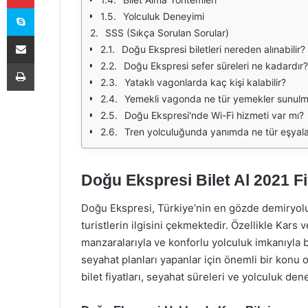
Skype
Yolculuk Deneyimi
SSS (Sıkça Sorulan Sorular)
E-Posta ile paylaş
Doğu Ekspresi biletleri nereden alınabilir?
Yazdır
Doğu Ekspresi sefer süreleri ne kadardır?
Yataklı vagonlarda kaç kişi kalabilir?
Yemekli vagonda ne tür yemekler sunulm
Doğu Ekspresi'nde Wi-Fi hizmeti var mı?
Tren yolculuğunda yanımda ne tür eşyal
Doğu Ekspresi Bilet Al 2021 Fi
Doğu Ekspresi, Türkiye’nin en gözde demiryolu 
turistlerin ilgisini çekmektedir. Özellikle Kar
manzaralarıyla ve konforlu yolculuk imkanıyla bili
seyahat planları yapanlar için önemli bir konu
bilet fiyatları, seyahat süreleri ve yolculuk den