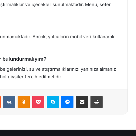
ştırmalıklar ve içecekler sunulmaktadır. Menü, sefer
unmamaktadır. Ancak, yolcuların mobil veri kullanarak
ar bulundurmalıyım?
belgelerinizi, su ve atıştırmalıklarınızı yanınıza almanız
hat giysiler tercih edilmelidir.
st
Reddit
VKontakte
Odnoklassniki
Pocket
Skype
Messenger
E-Posta ile paylaş
Yazdır