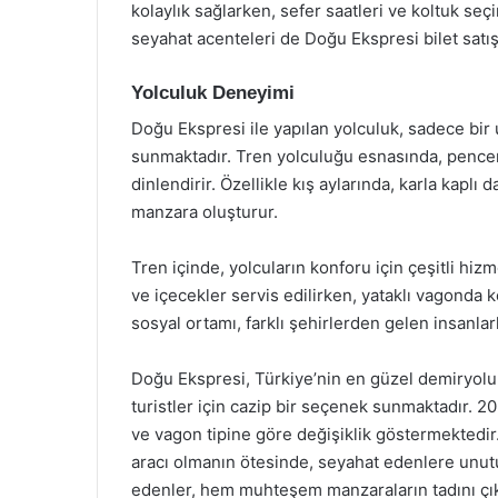
kolaylık sağlarken, sefer saatleri ve koltuk se
seyahat acenteleri de Doğu Ekspresi bilet satış
Yolculuk Deneyimi
Doğu Ekspresi ile yapılan yolculuk, sadece bir
sunmaktadır. Tren yolculuğu esnasında, pencer
dinlendirir. Özellikle kış aylarında, karla kaplı
manzara oluşturur.
Tren içinde, yolcuların konforu için çeşitli hi
ve içecekler servis edilirken, yataklı vagonda k
sosyal ortamı, farklı şehirlerden gelen insanlarl
Doğu Ekspresi, Türkiye’nin en güzel demiryolu 
turistler için cazip bir seçenek sunmaktadır. 2021
ve vagon tipine göre değişiklik göstermektedir.
aracı olmanın ötesinde, seyahat edenlere unutu
edenler, hem muhteşem manzaraların tadını çı