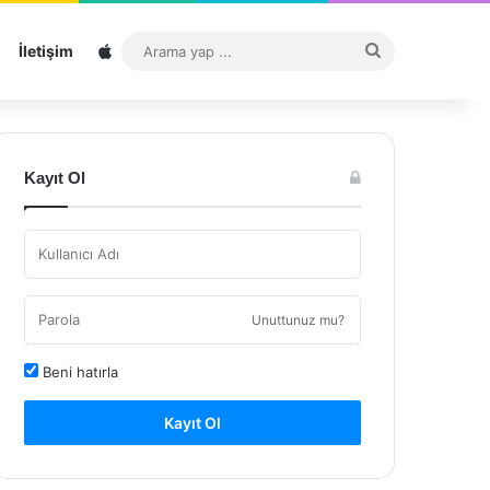
Sitemap
Arama
İletişim
yap
...
Kayıt Ol
Unuttunuz mu?
Beni hatırla
Kayıt Ol