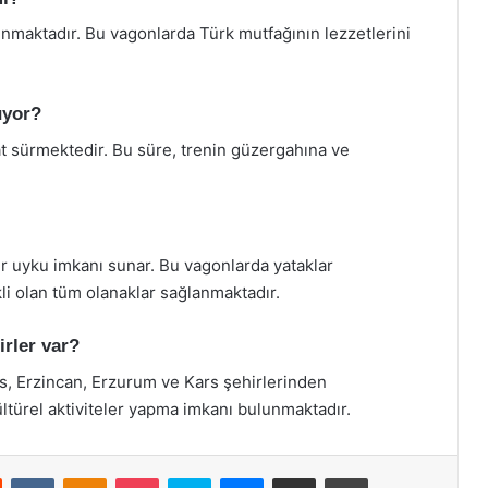
nmaktadır. Bu vagonlarda Türk mutfağının lezzetlerini
üyor?
at sürmektedir. Bu süre, trenin güzergahına ve
ir uyku imkanı sunar. Bu vagonlarda yataklar
li olan tüm olanaklar sağlanmaktadır.
rler var?
as, Erzincan, Erzurum ve Kars şehirlerinden
ültürel aktiviteler yapma imkanı bulunmaktadır.
st
Reddit
VKontakte
Odnoklassniki
Pocket
Skype
Messenger
E-Posta ile paylaş
Yazdır