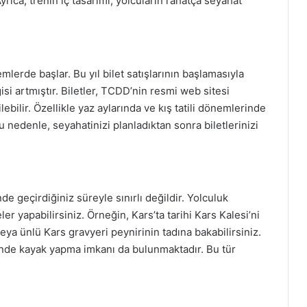
yrıca, trenin iç tasarımı, yolcuların rahatça seyahat
emlerde başlar. Bu yıl bilet satışlarının başlamasıyla
gisi artmıştır. Biletler, TCDD’nin resmi web sitesi
bilir. Özellikle yaz aylarında ve kış tatili dönemlerinde
 nedenle, seyahatinizi planladıktan sonra biletlerinizi
e geçirdiğiniz süreyle sınırlı değildir. Yolculuk
ler yapabilirsiniz. Örneğin, Kars’ta tarihi Kars Kalesi’ni
veya ünlü Kars gravyeri peynirinin tadına bakabilirsiniz.
nde kayak yapma imkanı da bulunmaktadır. Bu tür