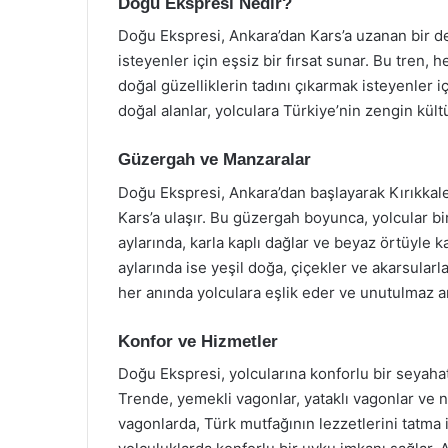
Doğu Ekspresi Nedir?
Doğu Ekspresi, Ankara’dan Kars’a uzanan bir d
isteyenler için eşsiz bir fırsat sunar. Bu tren
doğal güzelliklerin tadını çıkarmak isteyenler i
doğal alanlar, yolculara Türkiye’nin zengin kültür
Güzergah ve Manzaralar
Doğu Ekspresi, Ankara’dan başlayarak Kırıkkale
Kars’a ulaşır. Bu güzergah boyunca, yolcular birç
aylarında, karla kaplı dağlar ve beyaz örtüyle ka
aylarında ise yeşil doğa, çiçekler ve akarsularl
her anında yolculara eşlik eder ve unutulmaz an
Konfor ve Hizmetler
Doğu Ekspresi, yolcularına konforlu bir seyaha
Trende, yemekli vagonlar, yataklı vagonlar ve 
vagonlarda, Türk mutfağının lezzetlerini tatma i