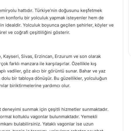
emiryolu hattıdır. Türkiye’nin doğusunu keşfetmek
, hem konforlu bir yolculuk yapmak isteyenler hem de
çin idealdir. Yolculuk boyunca geçilen şehirler, köyler ve
el ve coğrafi çeşitliliğini gösterir.
, Kayseri, Sivas, Erzincan, Erzurum ve son olarak
ok farklı manzara ile karşılaşırlar. Özellikle kış
plı vadiler, göz alıcı bir görüntü sunar. Bahar ve yaz
a dolu bir tabloya dönüşür. Bu güzellikler, yolculuğun
ılar biriktirmelerine yardımcı olur.
t deneyimi sunmak için çeşitli hizmetler sunmaktadır.
normal koltuklu vagonlar bulunmaktadır. Yemekli
mkanı bulabilirsiniz. Yataklı vagonlar ise uzun