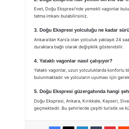
Evet, Doğu Ekspresi’nde yemekli vagonlar bulu
tatma imkanı bulabilirsiniz.
3. Doğu Ekspresi yolculuğu ne kadar sür
Ankara’dan Kars’a olan yolculuk yaklaşık 24 sa
duraklara bağlı olarak değişiklik gösterebilir.
4. Yataklı vagonlar nasıl çalışıyor?
Yataklı vagonlar, uzun yolculuklarda konforlu b
bulunmaktadır ve yolcuların uyuması için gerek
5. Doğu Ekspresi güzergahında hangi şehi
Doğu Ekspresi, Ankara, Kırıkkale, Kayseri, Siv
geçmektedir. Bu şehirlerde çeşitli turistik ve k
Facebook
X
LinkedIn
Tumblr
Pintere