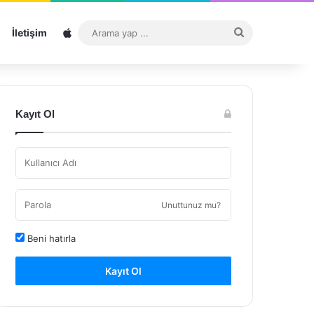
Sitemap
Arama
İletişim
yap
...
Kayıt Ol
Unuttunuz mu?
Beni hatırla
Kayıt Ol