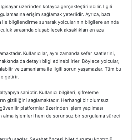
lgisayar üzerinden kolayca gerçekleştirilebilir. İlgili
gulamasına erişim sağlamak yeterlidir. Ayrıca, bazı
 ile bilgilendirme sunarak yolcularının bilgilere anında
lculuk sırasında oluşabilecek aksaklıkları en aza
amaktadır. Kullanıcılar, aynı zamanda sefer saatlerini,
 hakkında da detaylı bilgi edinebilirler. Böylece yolcular,
 alabilir ve zamanlama ile ilgili sorun yaşamazlar. Tüm bu
e getirir.
ltyapıya sahiptir. Kullanıcı bilgileri, şifreleme
arın gizliliğini sağlamaktadır. Herhangi bir olumsuz
güvenilir platformlar üzerinden işlem yapılması
ın alma işlemleri hem de sorunsuz bir sorgulama süreci
arrufu sağlar. Seyahat öncesi bilet durumu kontrolü