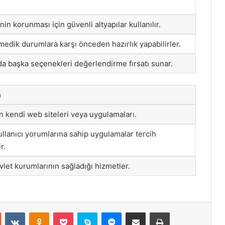
inin korunması için güvenli altyapılar kullanılır.
medik durumlara karşı önceden hazırlık yapabilirler.
da başka seçenekleri değerlendirme fırsatı sunar.
a
in kendi web siteleri veya uygulamaları.
llanıcı yorumlarına sahip uygulamalar tercih
r.
let kurumlarının sağladığı hizmetler.
st
Reddit
VKontakte
Odnoklassniki
Pocket
Skype
Messenger
E-Posta ile paylaş
Yazdır