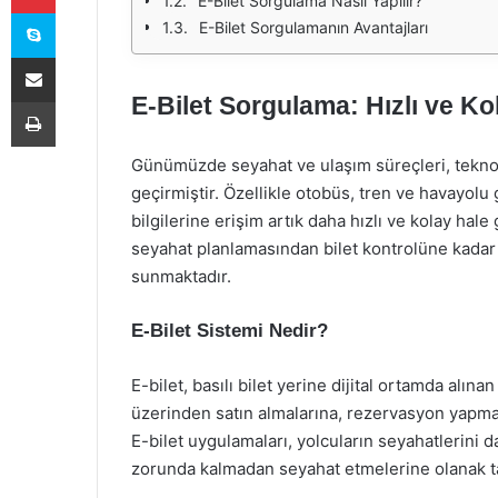
E-Bilet Sorgulama Nasıl Yapılır?
Skype
E-Bilet Sorgulamanın Avantajları
E-Posta ile paylaş
E-Bilet Sorgulama: Hızlı ve Kol
Yazdır
Günümüzde seyahat ve ulaşım süreçleri, teknol
geçirmiştir. Özellikle otobüs, tren ve havayolu
bilgilerine erişim artık daha hızlı ve kolay hal
seyahat planlamasından bilet kontrolüne kadar b
sunmaktadır.
E-Bilet Sistemi Nedir?
E-bilet, basılı bilet yerine dijital ortamda alınan
üzerinden satın almalarına, rezervasyon yapmala
E-bilet uygulamaları, yolcuların seyahatlerini d
zorunda kalmadan seyahat etmelerine olanak ta