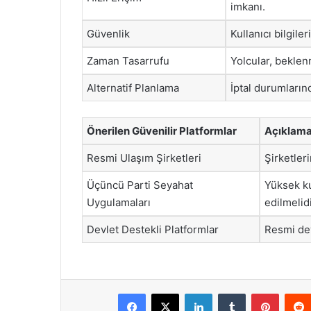
imkanı.
Güvenlik
Kullanıcı bilgiler
Zaman Tasarrufu
Yolcular, beklen
Alternatif Planlama
İptal durumların
Önerilen Güvenilir Platformlar
Açıklam
Resmi Ulaşım Şirketleri
Şirketler
Üçüncü Parti Seyahat
Yüksek ku
Uygulamaları
edilmelidi
Devlet Destekli Platformlar
Resmi dev
Facebook
X
LinkedIn
Tumblr
Pintere