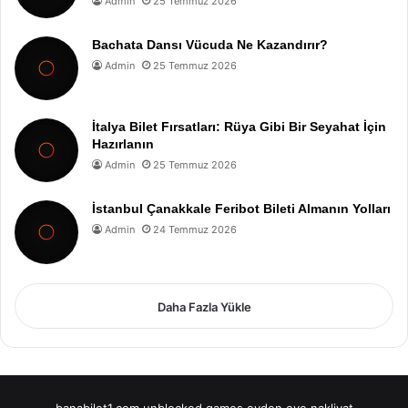
Admin
25 Temmuz 2026
Bachata Dansı Vücuda Ne Kazandırır?
Admin
25 Temmuz 2026
İtalya Bilet Fırsatları: Rüya Gibi Bir Seyahat İçin
Hazırlanın
Admin
25 Temmuz 2026
İstanbul Çanakkale Feribot Bileti Almanın Yolları
Admin
24 Temmuz 2026
Daha Fazla Yükle