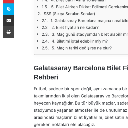
Skype
5. Bilet Alırken Dikkat Edilmesi Gerekenle
SSS (Sıkça Sorulan Sorular)
E-Posta ile paylaş
1. Galatasaray Barcelona maçına nasıl bilet
Yazdır
2. Bilet fiyatları ne kadar?
3. Maç günü stadyumdan bilet alabilir m
4. Biletimi iptal edebilir miyim?
5. Maçın tarihi değişirse ne olur?
Galatasaray Barcelona Bilet Fi
Rehberi
Futbol, sadece bir spor değil, aynı zamanda bir
takımlarından ikisi olan Galatasaray ve Barcelon
heyecan kaynağıdır. Bu tür büyük maçlar, sade
stadyumda yaşanan atmosfer ile de unutulmaz a
arasındaki maçların bilet fiyatlarını, bilet satı
gereken noktaları ele alacağız.