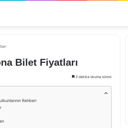
ları
a Bilet Fiyatları
3 dakika okuma süresi
Tutkunlarının Rehberi
m
arı