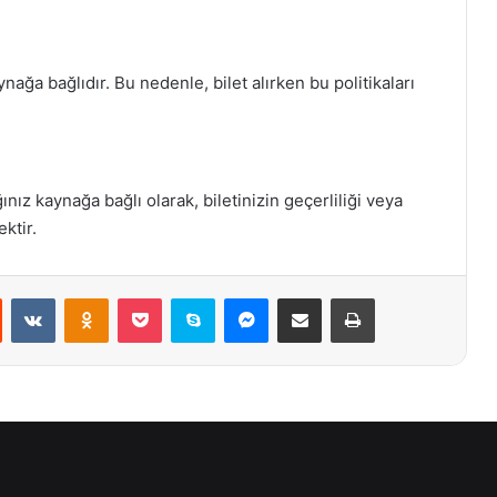
kaynağa bağlıdır. Bu nedenle, bilet alırken bu politikaları
ğınız kaynağa bağlı olarak, biletinizin geçerliliği veya
ktir.
st
Reddit
VKontakte
Odnoklassniki
Pocket
Skype
Messenger
E-Posta ile paylaş
Yazdır