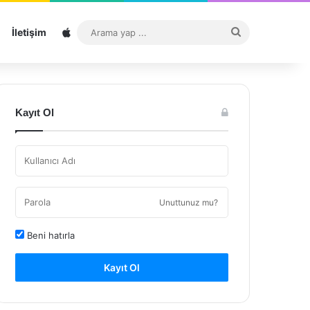
Sitemap
Arama
İletişim
yap
...
Kayıt Ol
Unuttunuz mu?
Beni hatırla
Kayıt Ol