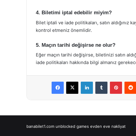
4. Biletimi iptal edebilir miyim?
Bilet iptali ve iade politikaları, satın aldığınız 
kontrol etmeniz önemlidir.
5. Maçın tarihi değişirse ne olur?
Eğer maçın tarihi değişirse, biletinizi satın aldı
iade politikaları hakkında bilgi almanız gerekece
Facebook
X
LinkedIn
Tumblr
Pintere
banabilet1.com
unblocked games
evden eve nakliyat