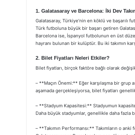
1. Galatasaray ve Barcelona: İki Dev Takı
Galatasaray, Türkiye’nin en köklü ve başarılı fu
Türk futboluna büyük bir başarı getiren Galata
Barcelona ise, İspanyol futbolunun en üst düze
hayranı bulunan bir kulüptür. Bu iki takımın karş
2. Bilet Fiyatları Neleri Etkiler?
Bilet fiyatları, birçok faktöre bağlı olarak deği
– **Maçın Önemi:** Eğer karşılaşma bir grup aşa
aşamada gerçekleşiyorsa, bilet fiyatları genelli
– **Stadyum Kapasitesi:** Stadyumun kapasitesi,
Daha büyük stadyumlar, genellikle daha fazla bil
– **Takımın Performansı:** Takımların o anki for