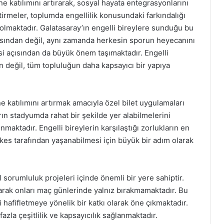
ne katılımını artırarak, sosyal hayata entegrasyonlarını
tirmeler, toplumda engellilik konusundaki farkındalığı
 olmaktadır. Galatasaray’ın engelli bireylere sunduğu bu
çısından değil, aynı zamanda herkesin sporun heyecanını
i açısından da büyük önem taşımaktadır. Engelli
n değil, tüm topluluğun daha kapsayıcı bir yapıya
ne katılımını artırmak amacıyla özel bilet uygulamaları
arın stadyumda rahat bir şekilde yer alabilmelerini
ktadır. Engelli bireylerin karşılaştığı zorlukların en
rkes tarafından yaşanabilmesi için büyük bir adım olarak
l sorumluluk projeleri içinde önemli bir yere sahiptir.
unarak onları maç günlerinde yalnız bırakmamaktadır. Bu
i hafifletmeye yönelik bir katkı olarak öne çıkmaktadır.
azla çeşitlilik ve kapsayıcılık sağlanmaktadır.