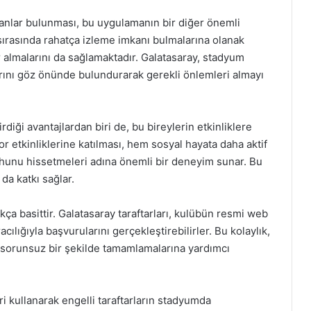
alanlar bulunması, bu uygulamanın bir diğer önemli
ç sırasında rahatça izleme imkanı bulmalarına olanak
 almalarını da sağlamaktadır. Galatasaray, stadyum
larını göz önünde bulundurarak gerekli önlemleri almayı
rdiği avantajlardan biri de, bu bireylerin etkinliklere
por etkinliklerine katılması, hem sosyal hayata daha aktif
ruhunu hissetmeleri adına önemli bir deneyim sunar. Bu
 da katkı sağlar.
ukça basittir. Galatasaray taraftarları, kulübün resmi web
racılığıyla başvurularını gerçekleştirebilirler. Bu kolaylık,
 ve sorunsuz bir şekilde tamamlamalarına yardımcı
i kullanarak engelli taraftarların stadyumda