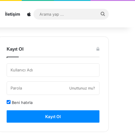
Sitemap
Arama
İletişim
yap
...
Kayıt Ol
Unuttunuz mu?
Beni hatırla
Kayıt Ol