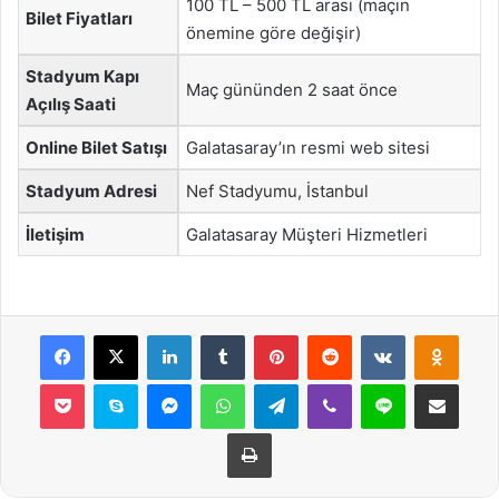
100 TL – 500 TL arası (maçın
Bilet Fiyatları
önemine göre değişir)
Stadyum Kapı
Maç gününden 2 saat önce
Açılış Saati
Online Bilet Satışı
Galatasaray’ın resmi web sitesi
Stadyum Adresi
Nef Stadyumu, İstanbul
İletişim
Galatasaray Müşteri Hizmetleri
Facebook
X
LinkedIn
Tumblr
Pinterest
Reddit
VKontakte
Odnok
Pocket
Skype
Messenger
WhatsApp
Telegram
Viber
Line
E-Posta ile payla
Yazdır