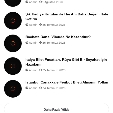
Admin
1 Ağustos 2026
Şık Hediye Kutuları ile Her Anı Daha Değerli Hale
Getirin
Admin
25 Temmuz 2026
Bachata Dansı Vücuda Ne Kazandırır?
Admin
25 Temmuz 2026
İtalya Bilet Fırsatları: Rüya Gibi Bir Seyahat İçin
Hazırlanın
Admin
25 Temmuz 2026
İstanbul Çanakkale Feribot Bileti Almanın Yolları
Admin
24 Temmuz 2026
Daha Fazla Yükle