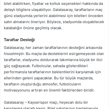
bilet alabilirken, fiyatlar ve koltuk seçenekleri hakkında da
detaylı bilgilere ulaşabiliyor. Galatasaray, taraftarların maç
günü stadyumda yerlerini alabilmesi için biletleri önceden
satın almalarını öneriyor. Böylece, stadyumda oluşabilecek
kalabalığın önüne geçilmiş olacak.
Taraftar Desteği
Galatasaray, her zaman taraftarlarının desteğini arkasında
hissetmiştir. Bu maçta da desteklerini esirgemeyecek olan
taraftarlar, stadyumu doldurarak takımlarına büyük bir itici
güç sağlayacak. Futbolcular, sahada gösterdikleri
performansla taraftarlarının beklentilerini karşılamak için
ellerinden geleni yapacaklar. Bu tür büyük maçlarda,
taraftarın oluşturduğu atmosfer, futbolcuların
motivasyonunu artıran en önemli faktörlerden biridir.
Galatasaray – Kayserispor maçı, heyecan dolu bir
karşılaşma olacağı kesin. Bilet satışlarının başlamasıyla