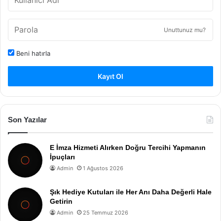
Unuttunuz mu?
Beni hatırla
Kayıt Ol
Son Yazılar
E İmza Hizmeti Alırken Doğru Tercihi Yapmanın
İpuçları
Admin
1 Ağustos 2026
Şık Hediye Kutuları ile Her Anı Daha Değerli Hale
Getirin
Admin
25 Temmuz 2026