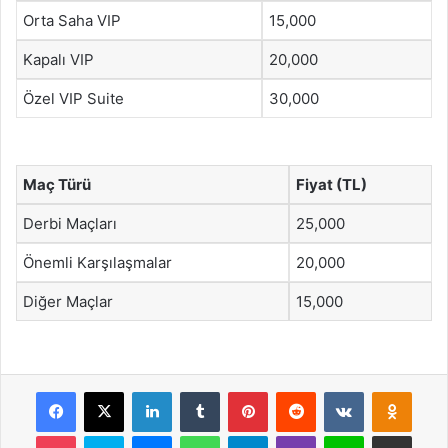
Orta Saha VIP
15,000
Kapalı VIP
20,000
Özel VIP Suite
30,000
Maç Türü
Fiyat (TL)
Derbi Maçları
25,000
Önemli Karşılaşmalar
20,000
Diğer Maçlar
15,000
Facebook
X
LinkedIn
Tumblr
Pinterest
Reddit
VKontakte
Odnok
Pocket
Skype
Messenger
WhatsApp
Telegram
Viber
Line
E-Posta ile payla