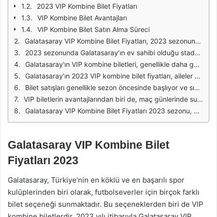
2023 VIP Kombine Bilet Fiyatları
VIP Kombine Bilet Avantajları
VIP Kombine Bilet Satın Alma Süreci
Galatasaray VIP Kombine Bilet Fiyatları, 2023 sezonunda futbolseverler için oldukça dikkat çekici bir seçenek sunuyor. Taraftarlar, hem takımın maçlarını izleme ayrıcalığına sahip olurken hem de VIP ayrıcalıklarından yararlanma imkanına kavuşuyor. VIP kombineler, genellikle daha iyi oturma düzeni, özel hizmetler ve maç günlerinde sunulan çeşitli ikramlarla beraber geliyor. Bu nedenle, Galatasaray’ın maçlarını daha konforlu bir ortamda izlemek isteyenler için ideal bir tercih oluyor.
2023 sezonunda Galatasaray’ın ev sahibi olduğu stadyumda, VIP bilet fiyatları, takımın performansına ve oynanacak olan maçların önemine göre değişiklik gösterebiliyor. Özellikle derbi maçları ve önemli karşılaşmalar için belirlenen fiyatlar, diğer maçlara kıyasla biraz daha yüksek olabiliyor. Bu durum, Galatasaray taraftarlarının yoğun ilgisi ve yüksek talebi sebebiyle de şekilleniyor. VIP biletlerin fiyatları, erişilebilir olmanın yanı sıra, sunduğu ayrıcalıklarla da dikkat çekiyor.
Galatasaray'ın VIP kombine biletleri, genellikle daha geniş oturma alanları ve rahat koltuklar ile birlikte gelir. Taraftarlar, maç sırasında daha iyi bir görüş açısına sahip olmanın yanı sıra, özel hizmetler ve ikramlarla da karşılaşıyor. Bu biletler, sadece maç izlemekle kalmayıp, sosyal ortamda da hoş vakit geçirme imkanı sunuyor. Ayrıca, VIP bilet sahipleri için yapılan özel etkinlikler de, bu deneyimin ayrı bir parçası haline geliyor.
Galatasaray’ın 2023 VIP kombine bilet fiyatları, aileler ve grup halinde gelen taraftarlar için de cazip seçenekler sunuyor. Özellikle grup indirimleri ile birlikte, daha fazla kişi bir arada maç izleme imkanı bulabiliyor. Bu durum, takıma olan bağlılığın ve desteklemenin artmasına da katkı sağlıyor. VIP deneyimi, sadece bireysel bir tercih olmaktan çıkıp, aile ve arkadaşlarla birlikte keyifli zaman geçirme fırsatı halini alıyor.
Bilet satışları genellikle sezon öncesinde başlıyor ve sınırlı sayıda bilet mevcut olduğundan hızlı bir şekilde tükenebiliyor. Dolayısıyla, Galatasaray taraftarlarının bu fırsatları kaçırmamak için erken davranmaları önem taşıyor. Maç günlerinde yaşanacak yoğunluk ve talep, alım sürecini etkileyebilir. Taraftarların, biletlerini önceden temin etmeleri, yaşanabilecek olumsuz durumların önüne geçiyor.
VIP biletlerin avantajlarından biri de, maç günlerinde sunulan özel otopark imkanları. Taraftarlar, stadyuma ulaşımda daha rahat bir deneyim yaşayarak, zaman kaybını en aza indirmiş oluyorlar. Ayrıca, VIP hizmetler arasında yer alan özel girişler sayesinde, kalabalıkta kaybolmadan stadyuma girmek de mümkün. Bu durum, maç gününün stresini azaltarak, daha keyifli bir deneyim sunuyor.
Galatasaray VIP Kombine Bilet Fiyatları 2023 sezonu, hem konforlu bir maç izleme deneyimi arayanlar hem de takımına destek olmak isteyenler için bir fırsat sunuyor. Bilet fiyatları, sunduğu ayrıcalıklar ve VIP hizmetlerle birlikte, taraftarların beklentilerini karşılayacak şekilde belirlenmiş durumda. Galatasaray taraftarları, bu avantajlardan yararlanarak, maç günlerini unutulmaz kılabilirler.
Galatasaray VIP Kombine Bilet
Fiyatları 2023
Galatasaray, Türkiye’nin en köklü ve en başarılı spor
kulüplerinden biri olarak, futbolseverler için birçok farklı
bilet seçeneği sunmaktadır. Bu seçeneklerden biri de VIP
kombine biletlerdir. 2023 yılı itibarıyla Galatasaray VIP