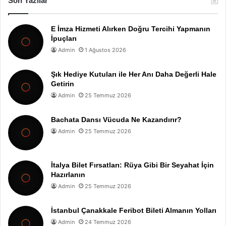
Son Yazılar
E İmza Hizmeti Alırken Doğru Tercihi Yapmanın
İpuçları
Admin
1 Ağustos 2026
Şık Hediye Kutuları ile Her Anı Daha Değerli Hale
Getirin
Admin
25 Temmuz 2026
Bachata Dansı Vücuda Ne Kazandırır?
Admin
25 Temmuz 2026
İtalya Bilet Fırsatları: Rüya Gibi Bir Seyahat İçin
Hazırlanın
Admin
25 Temmuz 2026
İstanbul Çanakkale Feribot Bileti Almanın Yolları
Admin
24 Temmuz 2026