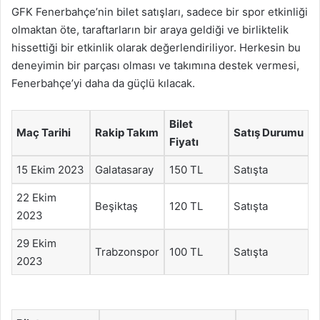
GFK Fenerbahçe’nin bilet satışları, sadece bir spor etkinliği
olmaktan öte, taraftarların bir araya geldiği ve birliktelik
hissettiği bir etkinlik olarak değerlendiriliyor. Herkesin bu
deneyimin bir parçası olması ve takımına destek vermesi,
Fenerbahçe’yi daha da güçlü kılacak.
Bilet
Maç Tarihi
Rakip Takım
Satış Durumu
Fiyatı
15 Ekim 2023
Galatasaray
150 TL
Satışta
22 Ekim
Beşiktaş
120 TL
Satışta
2023
29 Ekim
Trabzonspor
100 TL
Satışta
2023