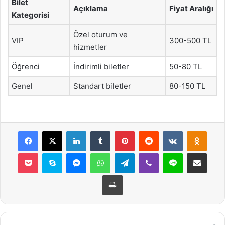
Bilet
Açıklama
Fiyat Aralığı
Kategorisi
Özel oturum ve
VIP
300-500 TL
hizmetler
Öğrenci
İndirimli biletler
50-80 TL
Genel
Standart biletler
80-150 TL
Facebook
X
LinkedIn
Tumblr
Pinterest
Reddit
VKontakte
Odnok
Pocket
Skype
Messenger
WhatsApp
Telegram
Viber
Line
E-Posta ile payla
Yazdır