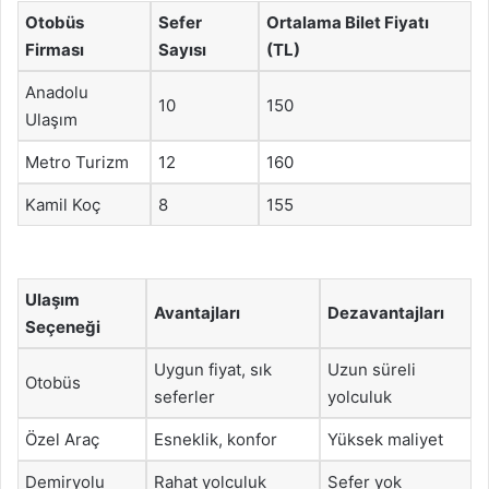
Otobüs
Sefer
Ortalama Bilet Fiyatı
Firması
Sayısı
(TL)
Anadolu
10
150
Ulaşım
Metro Turizm
12
160
Kamil Koç
8
155
Ulaşım
Avantajları
Dezavantajları
Seçeneği
Uygun fiyat, sık
Uzun süreli
Otobüs
seferler
yolculuk
Özel Araç
Esneklik, konfor
Yüksek maliyet
Demiryolu
Rahat yolculuk
Sefer yok