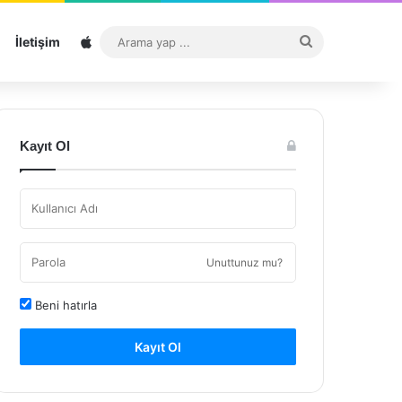
Sitemap
Arama
İletişim
yap
...
Kayıt Ol
Unuttunuz mu?
Beni hatırla
Kayıt Ol