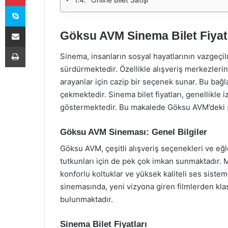
Skype
E-Posta ile paylaş
Göksu AVM Sinema Bilet Fiyatl
Yazdır
Sinema, insanların sosyal hayatlarının vazgeçilm
sürdürmektedir. Özellikle alışveriş merkezler
arayanlar için cazip bir seçenek sunar. Bu ba
çekmektedir. Sinema bilet fiyatları, genellikle
göstermektedir. Bu makalede Göksu AVM’deki sin
Göksu AVM Sineması: Genel Bilgiler
Göksu AVM, çeşitli alışveriş seçenekleri ve eğl
tutkunları için de pek çok imkan sunmaktadır. M
konforlu koltuklar ve yüksek kaliteli ses sistem
sinemasında, yeni vizyona giren filmlerden klas
bulunmaktadır.
Sinema Bilet Fiyatları