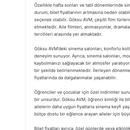
Özellikle hafta sonları ve tatil dönemlerinde si
durum, bilet fiyatlarının artmasına neden olab
seçenek olabilir. Göksu AVM, çeşitli film türler
etmektedir. Aile filmleri, animasyonlar, dramal
tercihleri arasında yer almaktadır.
Göksu AVM’deki sinema salonları, konforlu koltu
deneyim sunuyor. Ayrıca, sinema salonları, mod
kaybolmanızı sağlayacak bir atmosfer yaratıyor. 
bir şekilde belirlenmektedir. İlerleyen dönemler
fiyatlarında da dalgalanmalar yaşanabilir.
Öğrenciler ve çocuklar için özel indirimler sun
bir unsurdur. Göksu AVM, öğrenci kimliği ile bil
ailelerin daha uygun fiyatlarla sinema keyfi yaş
bütçe dostu bir eğlence arayan aileler için büyü
Bilet fiyatları ayrıca, özel günlerde veya etkinl