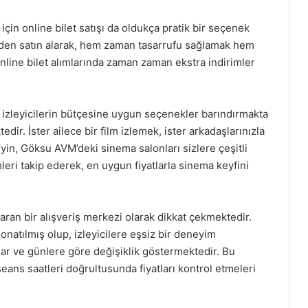
in online bilet satışı da oldukça pratik bir seçenek
inden satın alarak, hem zaman tasarrufu sağlamak hem
line bilet alımlarında zaman zaman ekstra indirimler
 izleyicilerin bütçesine uygun seçenekler barındırmakta
edir. İster ailece bir film izlemek, ister arkadaşlarınızla
eyin, Göksu AVM’deki sinema salonları sizlere çeşitli
mleri takip ederek, en uygun fiyatlarla sinema keyfini
ran bir alışveriş merkezi olarak dikkat çekmektedir.
onatılmış olup, izleyicilere eşsiz bir deneyim
slar ve günlere göre değişiklik göstermektedir. Bu
e seans saatleri doğrultusunda fiyatları kontrol etmeleri