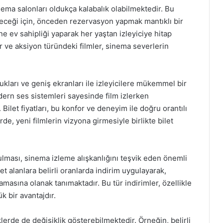
nema salonları oldukça kalabalık olabilmektedir. Bu
ileceği için, önceden rezervasyon yapmak mantıklı bir
ine ev sahipliği yaparak her yaştan izleyiciye hitap
ar ve aksiyon türündeki filmler, sinema severlerin
kları ve geniş ekranları ile izleyicilere mükemmel bir
ern ses sistemleri sayesinde film izlerken
Bilet fiyatları, bu konfor ve deneyim ile doğru orantılı
de, yeni filmlerin vizyona girmesiyle birlikte bilet
ulması, sinema izleme alışkanlığını teşvik eden önemli
et alanlara belirli oranlarda indirim uygulayarak,
amasına olanak tanımaktadır. Bu tür indirimler, özellikle
k bir avantajdır.
iklerde de değişiklik gösterebilmektedir. Örneğin, belirli