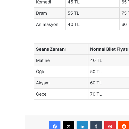
Komedi
45 TL
65 
Dram
55 TL
75 
Animasyon
40 TL
60 
Seans Zamanı
Normal Bilet Fiyatı
Matine
40 TL
Öğle
50 TL
Akşam
60 TL
Gece
70 TL
Facebook
X
LinkedIn
Tumblr
Pintere