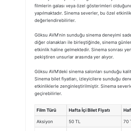
filmlerin galası veya özel gösterimleri olduğunda,
yapılmaktadır. Sinema severler, bu özel etkinlik
değerlendirebilirler.
Göksu AVM’nin sunduğu sinema deneyimi sadece 
diğer olanakları ile birleştiğinde, sinema günler
etkinlik haline gelmektedir. Sinema sonrası ye
pekiştiren unsurlar arasında yer alıyor.
Göksu AVM’deki sinema salonları sunduğu kalite
Sinema bilet fiyatları, izleyicilere sunduğu dene
etkinliklerle zenginleştirilmiştir. Sinema severl
geçirebilirler.
Film Türü
Hafta İçi Bilet Fiyatı
Haf
Aksiyon
50 TL
70 