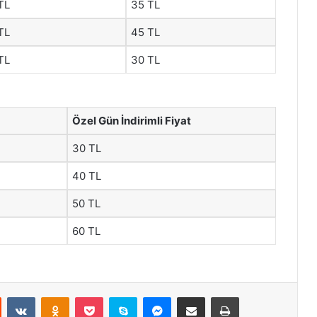
TL
35 TL
TL
45 TL
TL
30 TL
Özel Gün İndirimli Fiyat
30 TL
40 TL
50 TL
60 TL
st
Reddit
VKontakte
Odnoklassniki
Pocket
Skype
Messenger
E-Posta ile paylaş
Yazdır