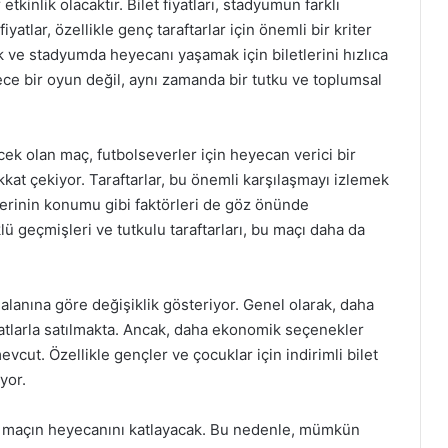
tkinlik olacaktır. Bilet fiyatları, stadyumun farklı
atlar, özellikle genç taraftarlar için önemli bir kriter
 ve stadyumda heyecanı yaşamak için biletlerini hızlıca
ece bir oyun değil, aynı zamanda bir tutku ve toplumsal
k olan maç, futbolseverler için heyecan verici bir
dikkat çekiyor. Taraftarlar, bu önemli karşılaşmayı izlemek
erlerinin konumu gibi faktörleri de göz önünde
ü geçmişleri ve tutkulu taraftarları, bu maçı daha da
alanına göre değişiklik gösteriyor. Genel olarak, daha
atlarla satılmakta. Ancak, daha ekonomik seçenekler
mevcut. Özellikle gençler ve çocuklar için indirimli bilet
yor.
r, maçın heyecanını katlayacak. Bu nedenle, mümkün