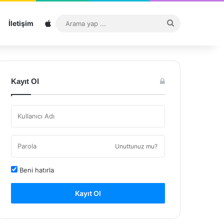
Sitemap
Arama
İletişim
yap
...
Kayıt Ol
Unuttunuz mu?
Beni hatırla
Kayıt Ol