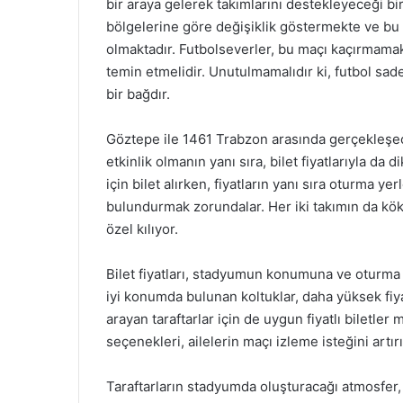
bir araya gelerek takımlarını destekleyeceği bir e
bölgelerine göre değişiklik göstermekte ve bu fiy
olmaktadır. Futbolseverler, bu maçı kaçırmamak
temin etmelidir. Unutulmamalıdır ki, futbol sad
bir bağdır.
Göztepe ile 1461 Trabzon arasında gerçekleşece
etkinlik olmanın yanı sıra, bilet fiyatlarıyla da 
için bilet alırken, fiyatların yanı sıra oturma y
bulundurmak zorundalar. Her iki takımın da kökl
özel kılıyor.
Bilet fiyatları, stadyumun konumuna ve oturma 
iyi konumda bulunan koltuklar, daha yüksek fiy
arayan taraftarlar için de uygun fiyatlı biletler 
seçenekleri, ailelerin maçı izleme isteğini artırı
Taraftarların stadyumda oluşturacağı atmosfe