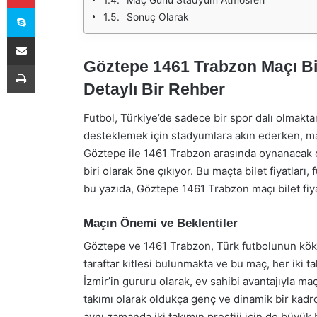
Skype
Sonuç Olarak
E-Posta ile paylaş
Göztepe 1461 Trabzon Maçı Bile
Yazdır
Detaylı Bir Rehber
Futbol, Türkiye’de sadece bir spor dalı olmaktan 
desteklemek için stadyumlara akın ederken, maç
Göztepe ile 1461 Trabzon arasında oynanacak ol
biri olarak öne çıkıyor. Bu maçta bilet fiyatları,
bu yazıda, Göztepe 1461 Trabzon maçı bilet fiyat
Maçın Önemi ve Beklentiler
Göztepe ve 1461 Trabzon, Türk futbolunun köklü 
taraftar kitlesi bulunmakta ve bu maç, her iki 
İzmir’in gururu olarak, ev sahibi avantajıyla m
takımı olarak oldukça genç ve dinamik bir kadro
aynı zamanda iki takımın prestiji için de büyü