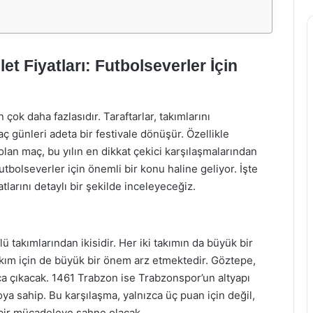
t Fiyatları: Futbolseverler İçin
çok daha fazlasıdır. Taraftarlar, takımlarını
 günleri adeta bir festivale dönüşür. Özellikle
an maç, bu yılın en dikkat çekici karşılaşmalarından
 futbolseverler için önemli bir konu haline geliyor. İşte
larını detaylı bir şekilde inceleyeceğiz.
takımlarından ikisidir. Her iki takımın da büyük bir
takım için de büyük bir önem arz etmektedir. Göztepe,
aça çıkacak. 1461 Trabzon ise Trabzonspor’un altyapı
ya sahip. Bu karşılaşma, yalnızca üç puan için değil,
k bir mücadeleye sahne olacak.