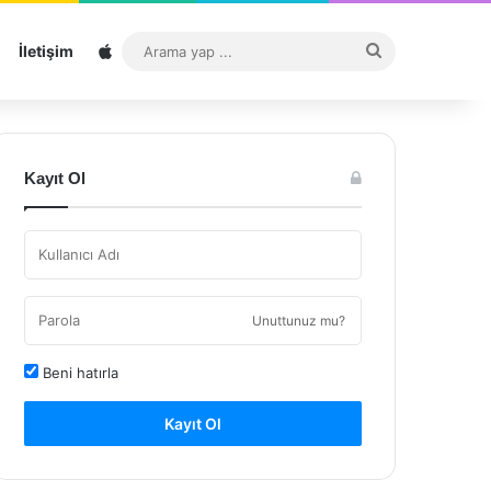
Sitemap
Arama
İletişim
yap
...
Kayıt Ol
Unuttunuz mu?
Beni hatırla
Kayıt Ol