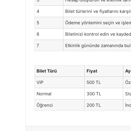
4
Bilet türlerini ve fiyatlarını karşıl
5
Ödeme yöntemini seçin ve işlem
6
Biletinizi kontrol edin ve kayded
7
Etkinlik gününde zamanında bu
Bilet Türü
Fiyat
Ay
VIP
500 TL
Öz
Normal
300 TL
St
Öğrenci
200 TL
İnd