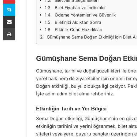
Bilet Alma Seçenekleri
Skype
Bilet Fiyatları ve İndirimler
Ödeme Yöntemleri ve Güvenlik
E-Posta ile paylaş
Biletinizi Aldıktan Sonra
Yazdır
Etkinlik Günü Hazırlıkları
Gümüşhane Sema Doğan Etkinliği için Bilet A
Gümüşhane Sema Doğan Etkinli
Gümüşhane, tarihi ve doğal güzellikleri ile öne
yerel halk hem de ziyaretçiler için önemli bir
Doğan etkinliği, bu yıl oldukça ilgi çekiyor. Peki
İşte adım adım bilet alma rehberiniz.
Etkinliğin Tarih ve Yer Bilgisi
Sema Doğan etkinliği, Gümüşhane’nin en gözde
etkinliğin tarihini ve yerini öğrenmek, bilet al
siteleri veya yerel duyuru panoları üzerinden etk