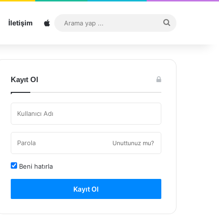
Sitemap
Arama
İletişim
yap
...
Kayıt Ol
Unuttunuz mu?
Beni hatırla
Kayıt Ol