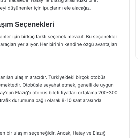
 Bu makalede, Hatay ile Elazığ arasındaki bilet
eyi düşünenler için ipuçlarını ele alacağız.
aşım Seçenekleri
enler için birkaç farklı seçenek mevcut. Bu seçenekler
araçları yer alıyor. Her birinin kendine özgü avantajları
anılan ulaşım aracıdır. Türkiye’deki birçok otobüs
emektedir. Otobüsle seyahat etmek, genellikle uygun
tay’dan Elazığ’a otobüs bileti fiyatları ortalama 200-300
trafik durumuna bağlı olarak 8-10 saat arasında
en bir ulaşım seçeneğidir. Ancak, Hatay ve Elazığ