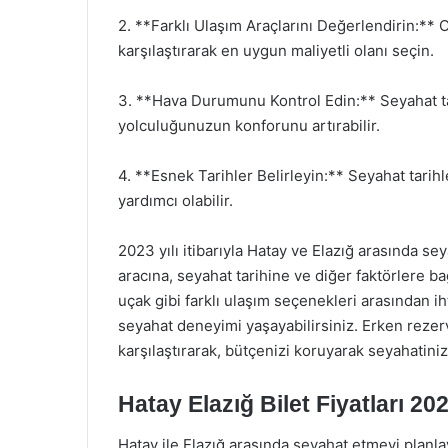
2. **Farklı Ulaşım Araçlarını Değerlendirin:** O
karşılaştırarak en uygun maliyetli olanı seçin.
3. **Hava Durumunu Kontrol Edin:** Seyahat 
yolculuğunuzun konforunu artırabilir.
4. **Esnek Tarihler Belirleyin:** Seyahat tarih
yardımcı olabilir.
2023 yılı itibarıyla Hatay ve Elazığ arasında seya
aracına, seyahat tarihine ve diğer faktörlere ba
uçak gibi farklı ulaşım seçenekleri arasından ih
seyahat deneyimi yaşayabilirsiniz. Erken rezerv
karşılaştırarak, bütçenizi koruyarak seyahatinizi
Hatay Elazığ Bilet Fiyatları 2
Hatay ile Elazığ arasında seyahat etmeyi planlay