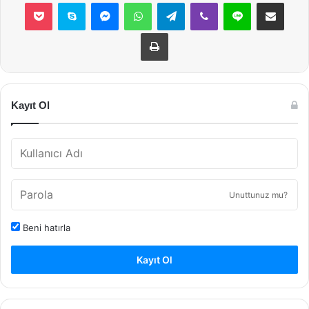
Pocket
Skype
Messenger
WhatsApp
Telegram
Viber
Line
E-Posta ile payla
Yazdır
Kayıt Ol
Unuttunuz mu?
Beni hatırla
Kayıt Ol