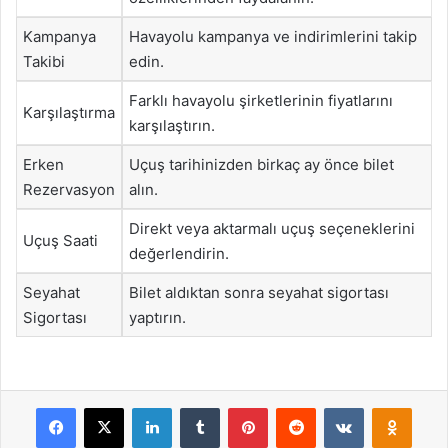
Kampanya
Havayolu kampanya ve indirimlerini takip
Takibi
edin.
Farklı havayolu şirketlerinin fiyatlarını
Karşılaştırma
karşılaştırın.
Erken
Uçuş tarihinizden birkaç ay önce bilet
Rezervasyon
alın.
Direkt veya aktarmalı uçuş seçeneklerini
Uçuş Saati
değerlendirin.
Seyahat
Bilet aldıktan sonra seyahat sigortası
Sigortası
yaptırın.
Facebook
X
LinkedIn
Tumblr
Pinterest
Reddit
VKontakte
Odnok