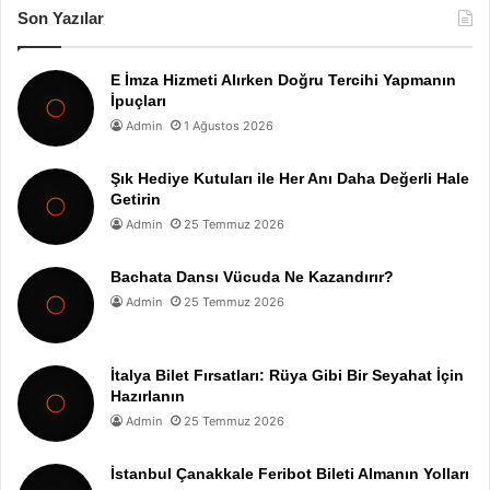
Son Yazılar
E İmza Hizmeti Alırken Doğru Tercihi Yapmanın
İpuçları
Admin
1 Ağustos 2026
Şık Hediye Kutuları ile Her Anı Daha Değerli Hale
Getirin
Admin
25 Temmuz 2026
Bachata Dansı Vücuda Ne Kazandırır?
Admin
25 Temmuz 2026
İtalya Bilet Fırsatları: Rüya Gibi Bir Seyahat İçin
Hazırlanın
Admin
25 Temmuz 2026
İstanbul Çanakkale Feribot Bileti Almanın Yolları