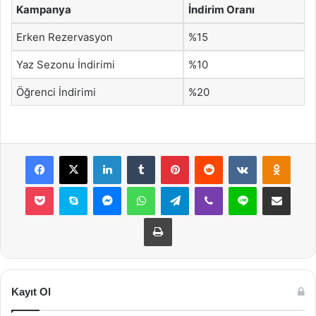
Kampanya
İndirim Oranı
Erken Rezervasyon
%15
Yaz Sezonu İndirimi
%10
Öğrenci İndirimi
%20
Facebook
X
LinkedIn
Tumblr
Pinterest
Reddit
VKontakte
Odnok
Pocket
Skype
Messenger
WhatsApp
Telegram
Viber
Line
E-Posta ile payla
Yazdır
Kayıt Ol