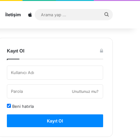
Sitemap
Arama
İletişim
yap
...
Kayıt Ol
Unuttunuz mu?
Beni hatırla
Kayıt Ol