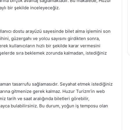
larına birçok avantaj sağlamaktadır. Bu makalede, Huzur
aylı bir şekilde inceleyeceğiz.
llanıcı dostu arayüzü sayesinde bilet alma işlemini son
rihini, güzergahı ve yolcu sayısını girdikten sonra,
rek kullanıcıların hızlı bir şekilde karar vermesini
şelerde sıra beklemek zorunda kalmadan, istediğiniz
 zaman tasarrufu sağlamasıdır. Seyahat etmek istediğiniz
arlarına gitmenize gerek kalmaz. Huzur Turizm’in web
 tarih ve saat aralığında biletleri görebilir,
ayca bulabilirsiniz. Bu durum, yoğun iş temposu olan