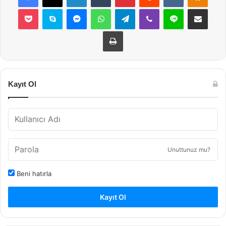
Pocket
Skype
Messenger
WhatsApp
Telegram
Viber
Line
E-Posta ile payla
Yazdır
Kayıt Ol
Unuttunuz mu?
Beni hatırla
Kayıt Ol