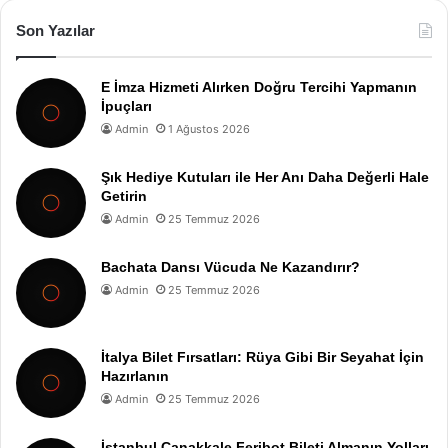
Son Yazılar
E İmza Hizmeti Alırken Doğru Tercihi Yapmanın
İpuçları
Admin
1 Ağustos 2026
Şık Hediye Kutuları ile Her Anı Daha Değerli Hale
Getirin
Admin
25 Temmuz 2026
Bachata Dansı Vücuda Ne Kazandırır?
Admin
25 Temmuz 2026
İtalya Bilet Fırsatları: Rüya Gibi Bir Seyahat İçin
Hazırlanın
Admin
25 Temmuz 2026
İstanbul Çanakkale Feribot Bileti Almanın Yolları