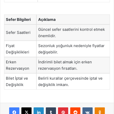
Sefer Bilgileri
Açıklama
Güncel sefer saatlerini kontrol etmek
Sefer Saatleri
önemlidir.
Fiyat
Sezonluk yoğunluk nedeniyle fiyatlar
Değişiklikleri
değişebilir.
Erken
İndirimli bilet almak için erken
Rezervasyon
rezervasyon fırsatları.
Bilet İptal ve
Belirli kurallar çerçevesinde iptal ve
Değişiklik
değişiklik imkanı.
Facebook
X
LinkedIn
Tumblr
Pinterest
Reddit
VKontakte
Odnok