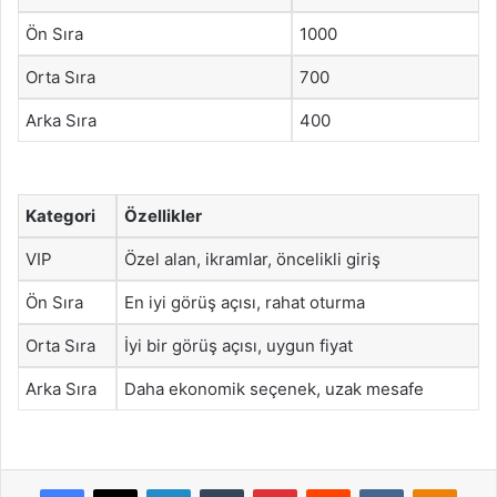
Ön Sıra
1000
Orta Sıra
700
Arka Sıra
400
Kategori
Özellikler
VIP
Özel alan, ikramlar, öncelikli giriş
Ön Sıra
En iyi görüş açısı, rahat oturma
Orta Sıra
İyi bir görüş açısı, uygun fiyat
Arka Sıra
Daha ekonomik seçenek, uzak mesafe
Facebook
X
LinkedIn
Tumblr
Pinterest
Reddit
VKontakte
Odnok