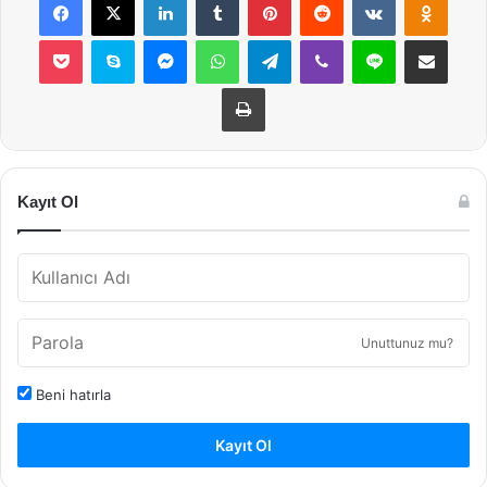
Pocket
Skype
Messenger
WhatsApp
Telegram
Viber
Line
E-Posta ile payla
Yazdır
Kayıt Ol
Unuttunuz mu?
Beni hatırla
Kayıt Ol