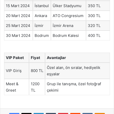
15 Mart 2024
İstanbul
Ülker Stadyumu
350 TL
20 Mart 2024
Ankara
ATO Congresium
300 TL
25 Mart 2024
İzmir
İzmir Arena
320 TL
30 Mart 2024
Bodrum
Bodrum Kalesi
400 TL
VIP Paket
Fiyat
Avantajlar
Özel alan, ön sıralar, hediyelik
VIP Giriş
800 TL
eşyalar
Meet &
1200
Grup ile tanışma, özel fotoğraf
Greet
TL
çekimi
Facebook
X
LinkedIn
Tumblr
Pinterest
Reddit
VKontakte
Odnok