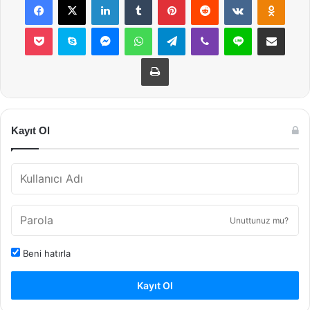
Pocket
Skype
Messenger
WhatsApp
Telegram
Viber
Line
E-Posta ile payla
Yazdır
Kayıt Ol
Unuttunuz mu?
Beni hatırla
Kayıt Ol