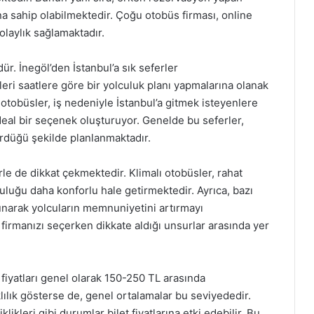
tına sahip olabilmektedir. Çoğu otobüs firması, online
olaylık sağlamaktadır.
dür. İnegöl’den İstanbul’a sık seferler
leri saatlere göre bir yolculuk planı yapmalarına olanak
otobüsler, iş nedeniyle İstanbul’a gitmek isteyenlere
deal bir seçenek oluşturuyor. Genelde bu seferler,
ürdüğü şekilde planlanmaktadır.
rle de dikkat çekmektedir. Klimalı otobüsler, rahat
culuğu daha konforlu hale getirmektedir. Ayrıca, bazı
unarak yolcuların memnuniyetini artırmayı
 firmanızı seçerken dikkate aldığı unsurlar arasında yer
t fiyatları genel olarak 150-250 TL arasında
rklılık gösterse de, genel ortalamalar bu seviyededir.
klikleri gibi durumlar bilet fiyatlarına etki edebilir. Bu