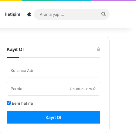
Sitemap
Arama
İletişim
yap
...
Kayıt Ol
Unuttunuz mu?
Beni hatırla
Kayıt Ol