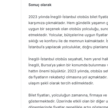
Sonuç olarak
2023 yılında İnegöl-İstanbul otobüs bilet fiyatl
karşımıza çıkmaktadır. Hem gündelik yaşamın ge
uygun bir seçenek olan otobüs yolculuğu, sund
etmektedir. Yolcular, bütçelerine uygun fiyatlar
sıklığı ve konforu ile de memnun kalmaktadır. İst
İstanbul’a yapılacak yolculuklar, doğru planlama i
İnegöl-İstanbul otobüs seyahati, hem yerel halk
İnegöl, Bursa’ya yakın bir konumda bulunması ve İ
hattın önemi büyüktür. 2023 yılında, otobüs se
da fiyatların rekabetçi olmasına yol açmaktad
ulaşım şekli olarak tercih edilmektedir.
Bilet fiyatları, yolculuğun zamanına, firmaya ve
göstermektedir. Üzerinde etkili olan bir diğer u
dönemlerinde fiyatlar genellikle artış gösterm