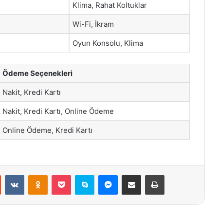
Klima, Rahat Koltuklar
Wi-Fi, İkram
Oyun Konsolu, Klima
Ödeme Seçenekleri
Nakit, Kredi Kartı
Nakit, Kredi Kartı, Online Ödeme
Online Ödeme, Kredi Kartı
st
Reddit
VKontakte
Odnoklassniki
Pocket
Skype
Messenger
E-Posta ile paylaş
Yazdır