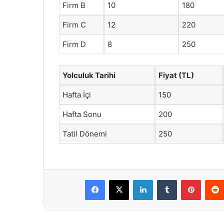
Firm B
10
180
Firm C
12
220
Firm D
8
250
Yolculuk Tarihi
Fiyat (TL)
Hafta İçi
150
Hafta Sonu
200
Tatil Dönemi
250
Facebook
X
LinkedIn
Tumblr
Pintere