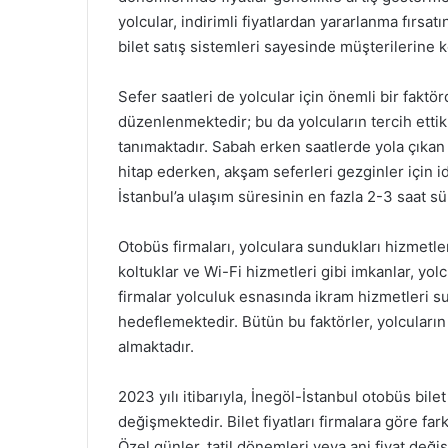
yolcular, indirimli fiyatlardan yararlanma fırsa
bilet satış sistemleri sayesinde müşterilerine k
Sefer saatleri de yolcular için önemli bir faktör
düzenlenmektedir; bu da yolcuların tercih ettik
tanımaktadır. Sabah erken saatlerde yola çıkan 
hitap ederken, akşam seferleri gezginler için i
İstanbul’a ulaşım süresinin en fazla 2-3 saat s
Otobüs firmaları, yolculara sundukları hizmetle
koltuklar ve Wi-Fi hizmetleri gibi imkanlar, yol
firmalar yolculuk esnasında ikram hizmetleri s
hedeflemektedir. Bütün bu faktörler, yolcuların
almaktadır.
2023 yılı itibarıyla, İnegöl-İstanbul otobüs bile
değişmektedir. Bilet fiyatları firmalara göre fa
Özel günler, tatil dönemleri veya ani fiyat değişi