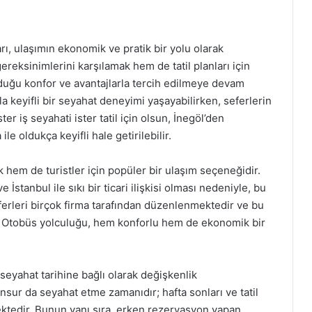
arı, ulaşımın ekonomik ve pratik bir yolu olarak
reksinimlerini karşılamak hem de tatil planları için
uğu konfor ve avantajlarla tercih edilmeye devam
la keyifli bir seyahat deneyimi yaşayabilirken, seferlerin
er iş seyahati ister tatil için olsun, İnegöl’den
le oldukça keyifli hale getirilebilir.
 hem de turistler için popüler bir ulaşım seçeneğidir.
stanbul ile sıkı bir ticari ilişkisi olması nedeniyle, bu
ferleri birçok firma tarafından düzenlenmektedir ve bu
ır. Otobüs yolculuğu, hem konforlu hem de ekonomik bir
 seyahat tarihine bağlı olarak değişkenlik
nsur da seyahat etme zamanıdır; hafta sonları ve tatil
ektedir. Bunun yanı sıra, erken rezervasyon yapan