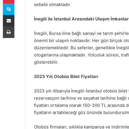
Skype
sebebi olmaktadır.
E-Posta ile paylaş
İnegöl ile İstanbul Arasındaki Ulaşım İmkanlar
Yazdır
İnegöl, Bursa iline bağlı sanayi ve tarım şehirle
önemli bir ulaşım noktasıdır. Her gün birçok oto
düzenlemektedir. Bu seferler, genellikle İnegöl
otogarlarına ulaşmaktadır. Yolculuk süresi, tra
gösterebilir.
2023 Yılı Otobüs Bilet Fiyatları
2023 yılı itibarıyla İnegöl-İstanbul otobüs bilet 
rezervasyon tarihine ve seyahat tarihine bağlı 
fiyatları ortalama olarak 150-300 TL arasında d
fiyatların artabileceği göz önünde bulundurulma
Otobüs firmaları, sıklıkla kampanya ve indirimle