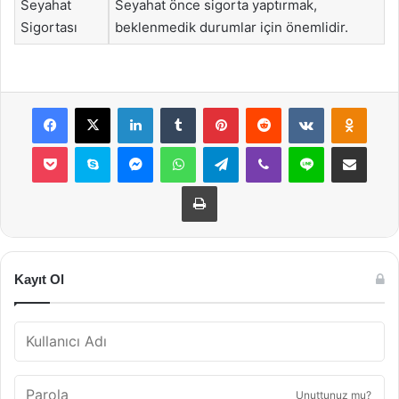
Seyahat
Seyahat önce sigorta yaptırmak,
Sigortası
beklenmedik durumlar için önemlidir.
Facebook
X
LinkedIn
Tumblr
Pinterest
Reddit
VKontakte
Odnok
Pocket
Skype
Messenger
WhatsApp
Telegram
Viber
Line
E-Posta ile payla
Yazdır
Kayıt Ol
Unuttunuz mu?