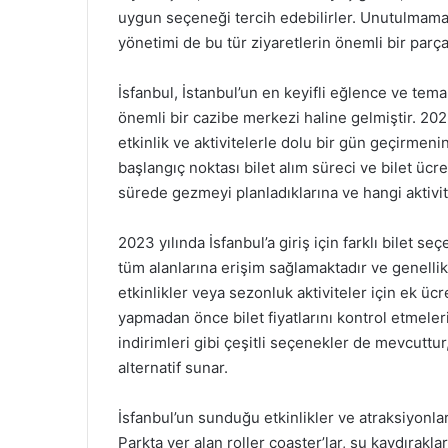
uygun seçeneği tercih edebilirler. Unutulmamal
yönetimi de bu tür ziyaretlerin önemli bir parça
İsfanbul, İstanbul’un en keyifli eğlence ve tema 
önemli bir cazibe merkezi haline gelmiştir. 2023 
etkinlik ve aktivitelerle dolu bir gün geçirme
başlangıç noktası bilet alım süreci ve bilet ücret
sürede gezmeyi planladıklarına ve hangi aktivite
2023 yılında İsfanbul’a giriş için farklı bilet se
tüm alanlarına erişim sağlamaktadır ve genellikl
etkinlikler veya sezonluk aktiviteler için ek ücr
yapmadan önce bilet fiyatlarını kontrol etmeleri
indirimleri gibi çeşitli seçenekler de mevcuttur,
alternatif sunar.
İsfanbul’un sunduğu etkinlikler ve atraksiyonlar, 
Parkta yer alan roller coaster’lar, su kaydıraklar