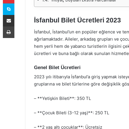
Skype
E-Posta ile paylaş
İsfanbul Bilet Ücretleri 2023
Yazdır
İsfanbul, İstanbul’un en popüler eğlence ve tema
ağırlamaktadır. Aileler, arkadaş grupları ve çoc
hem yerli hem de yabancı turistlerin ilgisini çek
ücretleri ve buna bağlı olarak sunulan hizmetler
Genel Bilet Ücretleri
2023 yılı itibarıyla İsfanbul’a giriş yapmak iste
gruplarına ve bilet türlerine göre değişiklik gö
– **Yetişkin Bileti**: 350 TL
– **Çocuk Bileti (3-12 yaş)**: 250 TL
– **2 yaş altı çocuklar**: Ücretsiz