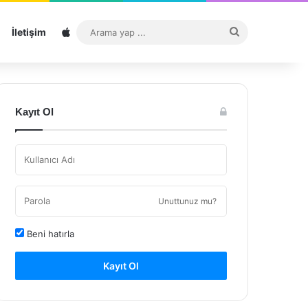
Sitemap
Arama
İletişim
yap
...
Kayıt Ol
Unuttunuz mu?
Beni hatırla
Kayıt Ol