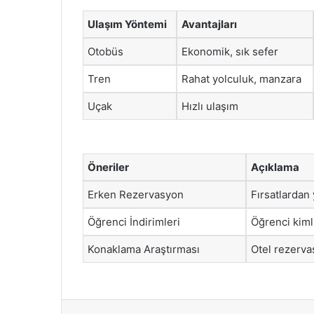
Ulaşım Yöntemi
Avantajları
Otobüs
Ekonomik, sık sefer
Tren
Rahat yolculuk, manzara
Uçak
Hızlı ulaşım
Öneriler
Açıklama
Erken Rezervasyon
Fırsatlardan 
Öğrenci İndirimleri
Öğrenci kimliğ
Konaklama Araştırması
Otel rezerva
Facebook
X
LinkedIn
Tumblr
Pintere