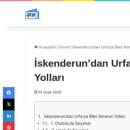
Anasayfa
/
Genel
/
İskenderun’dan Urfa’ya Bilet Alm
İskenderun’dan Urfa
Yolları
Facebook
24 Ocak 2025
X
LinkedIn
İskenderun'dan Urfa'ya Bilet Almanın Yolları
Pinterest
1. Otobüs ile Seyahat