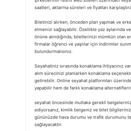
şirketlerinin resmi web siteleri üzerinden veya 
saatleri, aktarma süreleri ve fiyatları karşılaş
Biletinizi alırken, önceden plan yapmak ve erke
etmenizi sağlayabilir. Özellikle yaz aylarında
önüne alındığında, biletlerinizi mümkün olan en 
firmalar öğrenci ve yaşlılar için indirimler sun
bulundurmalısınız.
Seyahatiniz sırasında konaklama ihtiyacınız var
alım sürecinizi planlarken konaklama seçenekle
getirebilir. Online seyahat platformları üzerin
yapabilir hem de farklı konaklama alternatiflerin
seyahat öncesinde mutlaka gerekli belgeleriniz
ediyorsanız, kimlik belgeniz ve bilet bilgileri
gününüzde hava durumu ve trafik durumunu ta
sağlayacaktır.