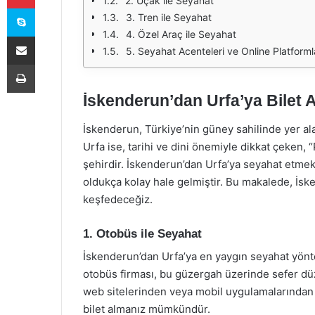
2. Uçak ile Seyahat
Skype
3. Tren ile Seyahat
4. Özel Araç ile Seyahat
E-Posta ile paylaş
5. Seyahat Acenteleri ve Online Platforml
Yazdır
İskenderun’dan Urfa’ya Bilet A
İskenderun, Türkiye’nin güney sahilinde yer alan,
Urfa ise, tarihi ve dini önemiyle dikkat çeken,
şehirdir. İskenderun’dan Urfa’ya seyahat etmek is
oldukça kolay hale gelmiştir. Bu makalede, İsken
keşfedeceğiz.
1. Otobüs ile Seyahat
İskenderun’dan Urfa’ya en yaygın seyahat yönt
otobüs firması, bu güzergah üzerinde sefer düz
web sitelerinden veya mobil uygulamalarından bi
bilet almanız mümkündür.