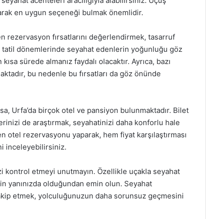
seyahat acenteleri aracılığıyla alabilirsiniz. Uçuş
tırarak en uygun seçeneği bulmak önemlidir.
n rezervasyon fırsatlarını değerlendirmek, tasarruf
 ve tatil dönemlerinde seyahat edenlerin yoğunluğu göz
kısa sürede almanız faydalı olacaktır. Ayrıca, bazı
maktadır, bu nedenle bu fırsatları da göz önünde
sa, Urfa’da birçok otel ve pansiyon bulunmaktadır. Bilet
rinizi de araştırmak, seyahatinizi daha konforlu hale
den otel rezervasyonu yaparak, hem fiyat karşılaştırması
i inceleyebilirsiniz.
i kontrol etmeyi unutmayın. Özellikle uçakla seyahat
nizin yanınızda olduğundan emin olun. Seyahat
kip etmek, yolculuğunuzun daha sorunsuz geçmesini