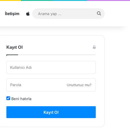
Sitemap
Arama
İletişim
yap
...
Kayıt Ol
Unuttunuz mu?
Beni hatırla
Kayıt Ol