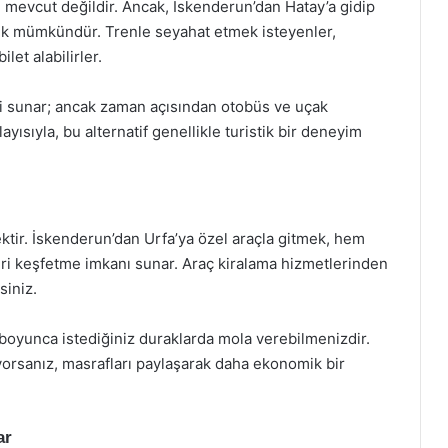
 mevcut değildir. Ancak, İskenderun’dan Hatay’a gidip
ek mümkündür. Trenle seyahat etmek isteyenler,
et alabilirler.
i sunar; ancak zaman açısından otobüs ve uçak
ısıyla, bu alternatif genellikle turistik bir deneyim
mektir. İskenderun’dan Urfa’ya özel araçla gitmek, hem
eri keşfetme imkanı sunar. Araç kiralama hizmetlerinden
siniz.
 boyunca istediğiniz duraklarda mola verebilmenizdir.
iyorsanız, masrafları paylaşarak daha ekonomik bir
ar