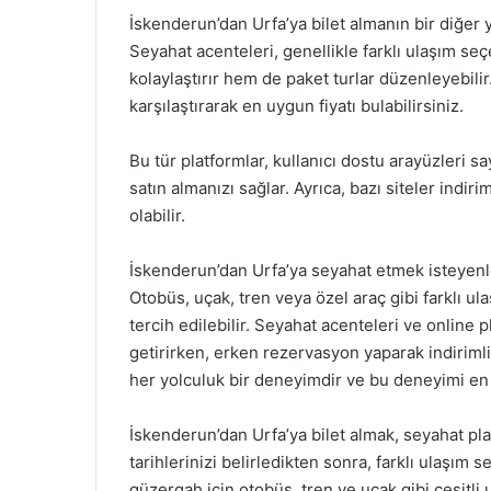
İskenderun’dan Urfa’ya bilet almanın bir diğer y
Seyahat acenteleri, genellikle farklı ulaşım seç
kolaylaştırır hem de paket turlar düzenleyebilir
karşılaştırarak en uygun fiyatı bulabilirsiniz.
Bu tür platformlar, kullanıcı dostu arayüzleri say
satın almanızı sağlar. Ayrıca, bazı siteler indiri
olabilir.
İskenderun’dan Urfa’ya seyahat etmek isteyenle
Otobüs, uçak, tren veya özel araç gibi farklı ul
tercih edilebilir. Seyahat acenteleri ve online p
getirirken, erken rezervasyon yaparak indirim
her yolculuk bir deneyimdir ve bu deneyimi en 
İskenderun’dan Urfa’ya bilet almak, seyahat pla
tarihlerinizi belirledikten sonra, farklı ulaşım
güzergah için otobüs, tren ve uçak gibi çeşitli 