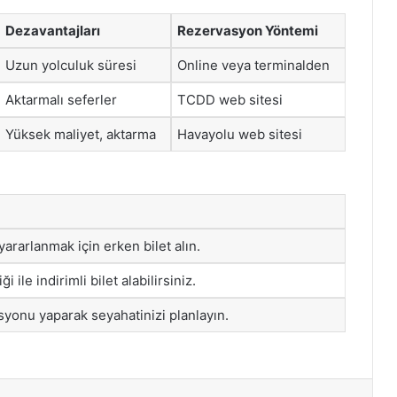
Dezavantajları
Rezervasyon Yöntemi
Uzun yolculuk süresi
Online veya terminalden
Aktarmalı seferler
TCDD web sitesi
Yüksek maliyet, aktarma
Havayolu web sitesi
yararlanmak için erken bilet alın.
i ile indirimli bilet alabilirsiniz.
syonu yaparak seyahatinizi planlayın.
st
Reddit
VKontakte
Odnoklassniki
Pocket
Skype
Messenger
E-Posta ile paylaş
Yazdır