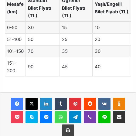
Standart
Öğrenci
Mesafe
Yaşlı/Engelli
Bilet Fiyatı
Bilet Fiyatı
(km)
Bilet Fiyatı (TL)
(TL)
(TL)
0-50
30
15
10
51-100
50
25
20
101-150
70
35
30
151-
90
45
40
200
Facebook
X
LinkedIn
Tumblr
Pinterest
Reddit
VKontakte
Odnok
Pocket
Skype
Messenger
WhatsApp
Telegram
Viber
Line
E-Posta ile payla
Yazdır