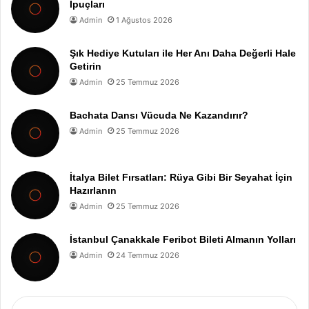
İpuçları
Admin
1 Ağustos 2026
Şık Hediye Kutuları ile Her Anı Daha Değerli Hale
Getirin
Admin
25 Temmuz 2026
Bachata Dansı Vücuda Ne Kazandırır?
Admin
25 Temmuz 2026
İtalya Bilet Fırsatları: Rüya Gibi Bir Seyahat İçin
Hazırlanın
Admin
25 Temmuz 2026
İstanbul Çanakkale Feribot Bileti Almanın Yolları
Admin
24 Temmuz 2026