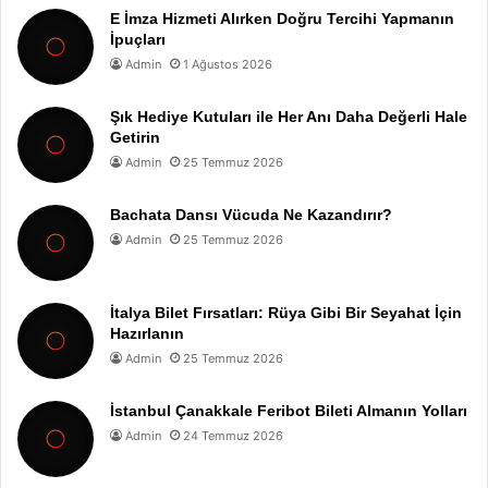
E İmza Hizmeti Alırken Doğru Tercihi Yapmanın
İpuçları
Admin
1 Ağustos 2026
Şık Hediye Kutuları ile Her Anı Daha Değerli Hale
Getirin
Admin
25 Temmuz 2026
Bachata Dansı Vücuda Ne Kazandırır?
Admin
25 Temmuz 2026
İtalya Bilet Fırsatları: Rüya Gibi Bir Seyahat İçin
Hazırlanın
Admin
25 Temmuz 2026
İstanbul Çanakkale Feribot Bileti Almanın Yolları
Admin
24 Temmuz 2026