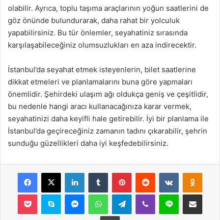
olabilir. Ayrıca, toplu taşıma araçlarının yoğun saatlerini de
göz önünde bulundurarak, daha rahat bir yolculuk
yapabilirsiniz. Bu tür önlemler, seyahatiniz sırasında
karşılaşabileceğiniz olumsuzlukları en aza indirecektir.
İstanbul’da seyahat etmek isteyenlerin, bilet saatlerine
dikkat etmeleri ve planlamalarını buna göre yapmaları
önemlidir. Şehirdeki ulaşım ağı oldukça geniş ve çeşitlidir,
bu nedenle hangi aracı kullanacağınıza karar vermek,
seyahatinizi daha keyifli hale getirebilir. İyi bir planlama ile
İstanbul’da geçireceğiniz zamanın tadını çıkarabilir, şehrin
sunduğu güzellikleri daha iyi keşfedebilirsiniz.
Facebook
X
LinkedIn
Tumblr
Pinterest
Reddit
VKontakte
Odnok
Pocket
Skype
Messenger
WhatsApp
Telegram
Viber
Line
E-Posta ile payla
Yazdır