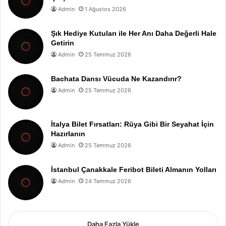
Admin
1 Ağustos 2026
Şık Hediye Kutuları ile Her Anı Daha Değerli Hale
Getirin
Admin
25 Temmuz 2026
Bachata Dansı Vücuda Ne Kazandırır?
Admin
25 Temmuz 2026
İtalya Bilet Fırsatları: Rüya Gibi Bir Seyahat İçin
Hazırlanın
Admin
25 Temmuz 2026
İstanbul Çanakkale Feribot Bileti Almanın Yolları
Admin
24 Temmuz 2026
Daha Fazla Yükle