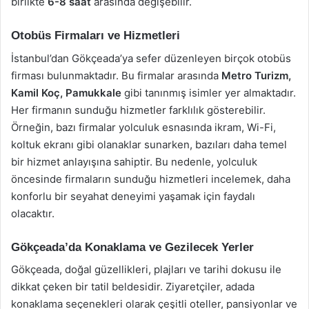
birlikte
6-8 saat
arasında değişebilir.
Otobüs Firmaları ve Hizmetleri
İstanbul’dan Gökçeada’ya sefer düzenleyen birçok otobüs
firması bulunmaktadır. Bu firmalar arasında
Metro Turizm,
Kamil Koç, Pamukkale
gibi tanınmış isimler yer almaktadır.
Her firmanın sunduğu hizmetler farklılık gösterebilir.
Örneğin, bazı firmalar yolculuk esnasında ikram, Wi-Fi,
koltuk ekranı gibi olanaklar sunarken, bazıları daha temel
bir hizmet anlayışına sahiptir. Bu nedenle, yolculuk
öncesinde firmaların sunduğu hizmetleri incelemek, daha
konforlu bir seyahat deneyimi yaşamak için faydalı
olacaktır.
Gökçeada’da Konaklama ve Gezilecek Yerler
Gökçeada, doğal güzellikleri, plajları ve tarihi dokusu ile
dikkat çeken bir tatil beldesidir. Ziyaretçiler, adada
konaklama seçenekleri olarak çeşitli oteller, pansiyonlar ve