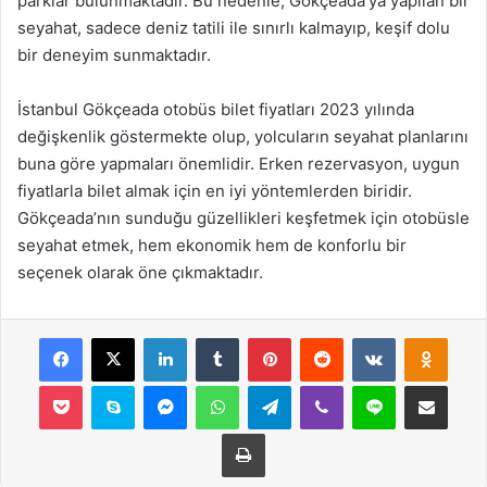
parklar bulunmaktadır. Bu nedenle, Gökçeada’ya yapılan bir
seyahat, sadece deniz tatili ile sınırlı kalmayıp, keşif dolu
bir deneyim sunmaktadır.
İstanbul Gökçeada otobüs bilet fiyatları 2023 yılında
değişkenlik göstermekte olup, yolcuların seyahat planlarını
buna göre yapmaları önemlidir. Erken rezervasyon, uygun
fiyatlarla bilet almak için en iyi yöntemlerden biridir.
Gökçeada’nın sunduğu güzellikleri keşfetmek için otobüsle
seyahat etmek, hem ekonomik hem de konforlu bir
seçenek olarak öne çıkmaktadır.
Facebook
X
LinkedIn
Tumblr
Pinterest
Reddit
VKontakte
Odnok
Pocket
Skype
Messenger
WhatsApp
Telegram
Viber
Line
E-Posta ile payla
Yazdır