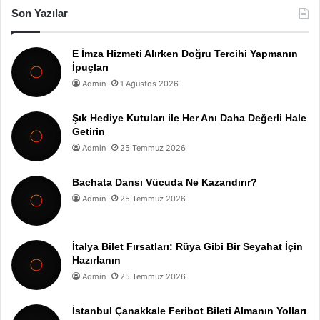
Son Yazılar
E İmza Hizmeti Alırken Doğru Tercihi Yapmanın
İpuçları
Admin
1 Ağustos 2026
Şık Hediye Kutuları ile Her Anı Daha Değerli Hale
Getirin
Admin
25 Temmuz 2026
Bachata Dansı Vücuda Ne Kazandırır?
Admin
25 Temmuz 2026
İtalya Bilet Fırsatları: Rüya Gibi Bir Seyahat İçin
Hazırlanın
Admin
25 Temmuz 2026
İstanbul Çanakkale Feribot Bileti Almanın Yolları