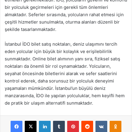
bir yolculuk geçirmeleri için gerekli tüm önlemleri
almaktadır. Seferler sırasında, yolcuların rahat etmesi için
çeşitli hizmetler sunulmakta, oturma alanları düzenli bir
şekilde tasarlanmaktadır.
İstanbul İDO bilet satış noktaları, deniz ulaşımını tercih
eden yolcular için büyük bir kolaylık ve erişilebilirlik
sunmaktadır. Online bilet alımının yanı sıra, fiziksel satış
noktaları da önemli bir rol oynamaktadır. Yolcuların,
seyahat öncesinde biletlerini alarak ve sefer saatlerini
kontrol ederek, daha sorunsuz bir yolculuk deneyimi
yaşamaları mümkündür. İstanbul’un büyülü deniz
manzarasında, İDO ile yapılan yolculuklar, hem keyifli hem
de pratik bir ulaşım alternatifi sunmaktadır.
Facebook
X
LinkedIn
Tumblr
Pinterest
Reddit
VKontakte
Odnok