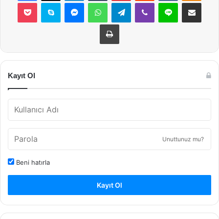
Pocket
Skype
Messenger
WhatsApp
Telegram
Viber
Line
E-Posta ile payla
Yazdır
Kayıt Ol
Unuttunuz mu?
Beni hatırla
Kayıt Ol