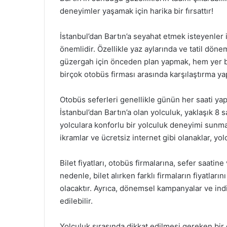
deneyimler yaşamak için harika bir fırsattır!
İstanbul’dan Bartın’a seyahat etmek isteyenler 
önemlidir. Özellikle yaz aylarında ve tatil dön
güzergah için önceden plan yapmak, hem yer bu
birçok otobüs firması arasında karşılaştırma yap
Otobüs seferleri genellikle günün her saati ya
İstanbul’dan Bartın’a olan yolculuk, yaklaşık 8 
yolculara konforlu bir yolculuk deneyimi sunmak
ikramlar ve ücretsiz internet gibi olanaklar, yo
Bilet fiyatları, otobüs firmalarına, sefer saati
nedenle, bilet alırken farklı firmaların fiyatla
olacaktır. Ayrıca, dönemsel kampanyalar ve indir
edilebilir.
Yolculuk sırasında dikkat edilmesi gereken bir 