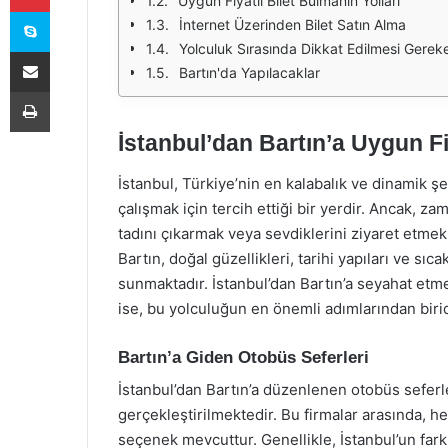
Uygun Fiyatlı Bilet Bulmanın Yolları
Skype
İnternet Üzerinden Bilet Satın Alma
Yolculuk Sırasında Dikkat Edilmesi Gerek
E-Posta ile paylaş
Bartın'da Yapılacaklar
Yazdır
İstanbul’dan Bartın’a Uygun Fi
İstanbul, Türkiye’nin en kalabalık ve dinamik ş
çalışmak için tercih ettiği bir yerdir. Ancak,
tadını çıkarmak veya sevdiklerini ziyaret etmek
Bartın, doğal güzellikleri, tarihi yapıları ve sıca
sunmaktadır. İstanbul’dan Bartın’a seyahat etme
ise, bu yolculuğun en önemli adımlarından birid
Bartın’a Giden Otobüs Seferleri
İstanbul’dan Bartın’a düzenlenen otobüs seferle
gerçekleştirilmektedir. Bu firmalar arasında,
seçenek mevcuttur. Genellikle, İstanbul’un fark