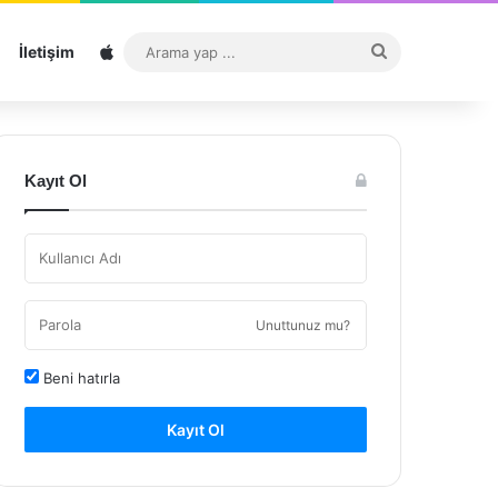
Sitemap
Arama
İletişim
yap
...
Kayıt Ol
Unuttunuz mu?
Beni hatırla
Kayıt Ol