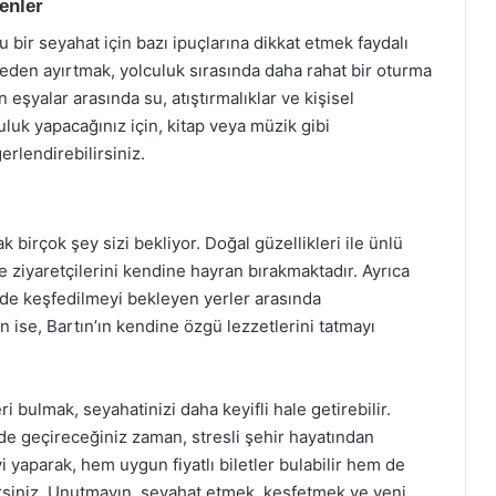
enler
u bir seyahat için bazı ipuçlarına dikkat etmek faydalı
ceden ayırtmak, yolculuk sırasında daha rahat bir oturma
eşyalar arasında su, atıştırmalıklar ve kişisel
luk yapacağınız için, kitap veya müzik gibi
erlendirebilirsiniz.
k birçok şey sizi bekliyor. Doğal güzellikleri ile ünlü
le ziyaretçilerini kendine hayran bırakmaktadır. Ayrıca
ile de keşfedilmeyi bekleyen yerler arasında
 ise, Bartın’ın kendine özgü lezzetlerini tatmayı
ri bulmak, seyahatinizi daha keyifli hale getirebilir.
rde geçireceğiniz zaman, stresli şehir hayatından
yi yaparak, hem uygun fiyatlı biletler bulabilir hem de
lirsiniz. Unutmayın, seyahat etmek, keşfetmek ve yeni