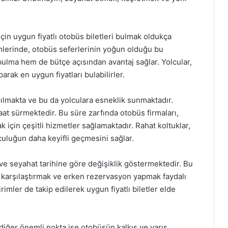
için uygun fiyatlı otobüs biletleri bulmak oldukça
emlerinde, otobüs seferlerinin yoğun olduğu bu
lma hem de bütçe açısından avantaj sağlar. Yolcular,
arak en uygun fiyatları bulabilirler.
pılmakta ve bu da yolculara esneklik sunmaktadır.
saat sürmektedir. Bu süre zarfında otobüs firmaları,
 için çeşitli hizmetler sağlamaktadır. Rahat koltuklar,
lculuğun daha keyifli geçmesini sağlar.
ne ve seyahat tarihine göre değişiklik göstermektedir. Bu
rını karşılaştırmak ve erken rezervasyon yapmak faydalı
imler de takip edilerek uygun fiyatlı biletler elde
diğer önemli nokta ise otobüsün kalkış ve varış