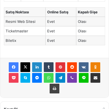
Satış Noktası
Online Satış
Kapalı Gişe
Resmi Web Sitesi
Evet
Olası
Ticketmaster
Evet
Olası
Biletix
Evet
Olası
Facebook
X
LinkedIn
Tumblr
Pinterest
Reddit
VKontakte
Odnok
Pocket
Skype
Messenger
WhatsApp
Telegram
Viber
Line
E-Posta ile payla
Yazdır