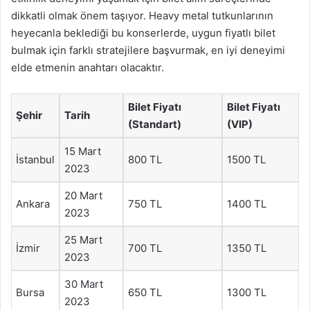
dikkatli olmak önem taşıyor. Heavy metal tutkunlarının
heyecanla beklediği bu konserlerde, uygun fiyatlı bilet
bulmak için farklı stratejilere başvurmak, en iyi deneyimi
elde etmenin anahtarı olacaktır.
Bilet Fiyatı
Bilet Fiyatı
Şehir
Tarih
(Standart)
(VIP)
15 Mart
İstanbul
800 TL
1500 TL
2023
20 Mart
Ankara
750 TL
1400 TL
2023
25 Mart
İzmir
700 TL
1350 TL
2023
30 Mart
Bursa
650 TL
1300 TL
2023