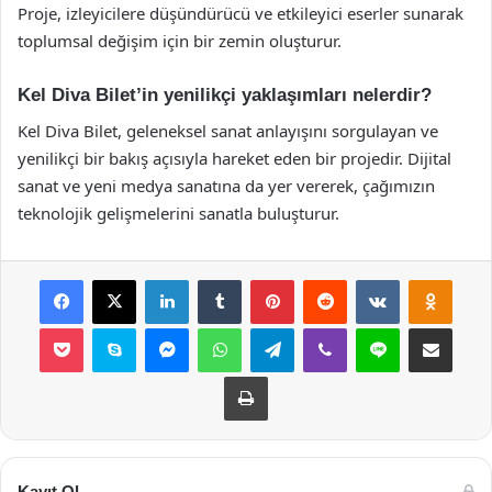
Proje, izleyicilere düşündürücü ve etkileyici eserler sunarak
toplumsal değişim için bir zemin oluşturur.
Kel Diva Bilet’in yenilikçi yaklaşımları nelerdir?
Kel Diva Bilet, geleneksel sanat anlayışını sorgulayan ve
yenilikçi bir bakış açısıyla hareket eden bir projedir. Dijital
sanat ve yeni medya sanatına da yer vererek, çağımızın
teknolojik gelişmelerini sanatla buluşturur.
Facebook
X
LinkedIn
Tumblr
Pinterest
Reddit
VKontakte
Odnok
Pocket
Skype
Messenger
WhatsApp
Telegram
Viber
Line
E-Posta ile payla
Yazdır
Kayıt Ol