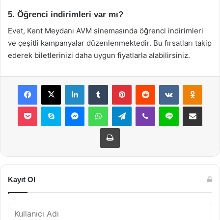
5. Öğrenci indirimleri var mı?
Evet, Kent Meydanı AVM sinemasında öğrenci indirimleri
ve çeşitli kampanyalar düzenlenmektedir. Bu fırsatları takip
ederek biletlerinizi daha uygun fiyatlarla alabilirsiniz.
Facebook
X
LinkedIn
Tumblr
Pinterest
Reddit
VKontakte
Odnok
Pocket
Skype
Messenger
WhatsApp
Telegram
Viber
Line
E-Posta ile payla
Yazdır
Kayıt Ol