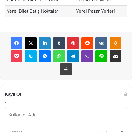
Yerel Bilet Satış Noktaları
Yerel Pazar Yerleri
Facebook
X
LinkedIn
Tumblr
Pinterest
Reddit
VKontakte
Odnok
Pocket
Skype
Messenger
WhatsApp
Telegram
Viber
Line
E-Posta ile payla
Yazdır
Kayıt Ol