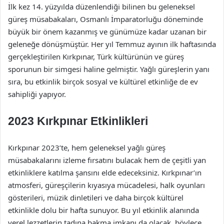
İlk kez 14. yüzyılda düzenlendiği bilinen bu geleneksel
güreş müsabakaları, Osmanlı İmparatorluğu döneminde
büyük bir önem kazanmış ve günümüze kadar uzanan bir
geleneğe dönüşmüştür. Her yıl Temmuz ayının ilk haftasında
gerçekleştirilen Kırkpınar, Türk kültürünün ve güreş
sporunun bir simgesi haline gelmiştir. Yağlı güreşlerin yanı
sıra, bu etkinlik birçok sosyal ve kültürel etkinliğe de ev
sahipliği yapıyor.
2023 Kırkpınar Etkinlikleri
Kırkpınar 2023’te, hem geleneksel yağlı güreş
müsabakalarını izleme fırsatını bulacak hem de çeşitli yan
etkinliklere katılma şansını elde edeceksiniz. Kırkpınar’ın
atmosferi, güreşçilerin kıyasıya mücadelesi, halk oyunları
gösterileri, müzik dinletileri ve daha birçok kültürel
etkinlikle dolu bir hafta sunuyor. Bu yıl etkinlik alanında
yerel lezzetlerin tadına bakma imkanı da olacak, böylece