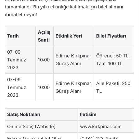
tamamlandı. Bu yılki etkinliğe katılmak için bilet alımını
ihmal etmeyin!
Açılış
Tarih
Etkinlik Yeri
Bilet Fiyatları
Saati
07-09
Edirne Kırkpınar
Öğrenci: 50 TL,
Temmuz
10:00
Güreş Alanı
Tam: 100 TL
2023
07-09
Edirne Kırkpınar
Aile Paketi: 250
Temmuz
10:00
Güreş Alanı
TL
2023
Satış Noktaları
İletişim
Online Satış (Website)
www.kirkpinar.com
Edirne Merkez Bilet Ofisi
(0284) 123 45 67