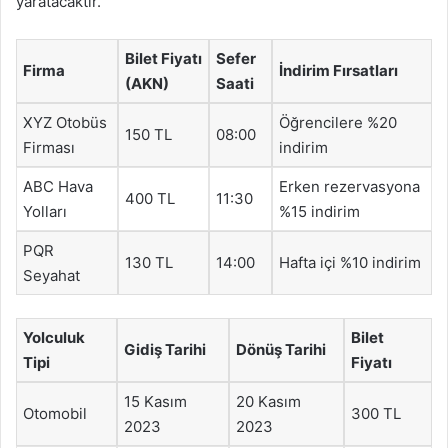
yaratacaktır.
Bilet Fiyatı
Sefer
Firma
İndirim Fırsatları
(AKN)
Saati
XYZ Otobüs
Öğrencilere %20
150 TL
08:00
Firması
indirim
ABC Hava
Erken rezervasyona
400 TL
11:30
Yolları
%15 indirim
PQR
130 TL
14:00
Hafta içi %10 indirim
Seyahat
Yolculuk
Bilet
Gidiş Tarihi
Dönüş Tarihi
Tipi
Fiyatı
15 Kasım
20 Kasım
Otomobil
300 TL
2023
2023