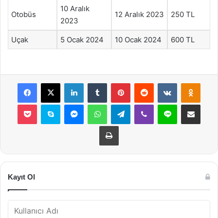
10 Aralık
Otobüs
12 Aralık 2023
250 TL
2023
Uçak
5 Ocak 2024
10 Ocak 2024
600 TL
Facebook
X
LinkedIn
Tumblr
Pinterest
Reddit
VKontakte
Odnok
Pocket
Skype
Messenger
WhatsApp
Telegram
Viber
Line
E-Posta ile payla
Yazdır
Kayıt Ol