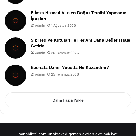
E İmza Hizmeti Alırken Doğru Tercihi Yapmanın
İpuçları
Admin
1 Ağustos 2026
Şık Hediye Kutuları ile Her Anı Daha Değerli Hale
Getirin
Admin
25 Temmuz 2026
Bachata Dansı Vücuda Ne Kazandırır?
Admin
25 Temmuz 2026
Daha Fazla Yükle
banabilet1.com
unblocked games
evden eve nakliyat