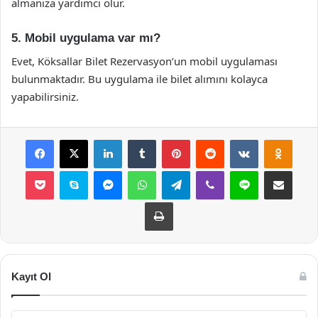
almanıza yardımcı olur.
5. Mobil uygulama var mı?
Evet, Köksallar Bilet Rezervasyon’un mobil uygulaması
bulunmaktadır. Bu uygulama ile bilet alımını kolayca
yapabilirsiniz.
Facebook
X
LinkedIn
Tumblr
Pinterest
Reddit
VKontakte
Odnok
Pocket
Skype
Messenger
WhatsApp
Telegram
Viber
Line
E-Posta ile payla
Yazdır
Kayıt Ol