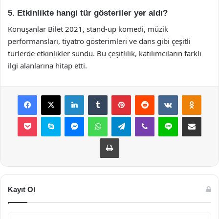
5. Etkinlikte hangi tür gösteriler yer aldı?
Konuşanlar Bilet 2021, stand-up komedi, müzik
performansları, tiyatro gösterimleri ve dans gibi çeşitli
türlerde etkinlikler sundu. Bu çeşitlilik, katılımcıların farklı
ilgi alanlarına hitap etti.
Facebook
X
LinkedIn
Tumblr
Pinterest
Reddit
VKontakte
Odnok
Pocket
Skype
Messenger
WhatsApp
Telegram
Viber
Line
E-Posta ile payla
Yazdır
Kayıt Ol