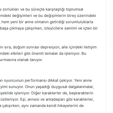
ı zorlukları ve bu süreçte karşılaştığı toplumsal
emdeki değişimleri ve bu değişimlerin birey üzerindeki
er, hem yeni bir anne olmanın getirdiği sorumluluklarla
başa çıkmaya çalışırken, izleyicilere samimi ve içten bir
nı sıra, doğum sonrası depresyon, aile içindeki iletişim
deki etkileri gibi önemli temalar da işleniyor. Bu
kurmasına olanak tanıyor.
ran oyuncunun performansı dikkat çekiyor. Yeni anne
neyimi sunuyor. Onun yaşadığı duygusal dalgalanmalar,
ekilde işleniyor. Diğer karakterler de, başkarakterin
stleniyor. Eşi, annesi ve arkadaşları gibi karakterler,
 çalışırken, aynı zamanda kendi hikayelerini de