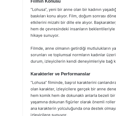
Filmin Konusu
“Lohusa”, yeni bir anne olan bir kadının yaşadığ
baskıları konu alıyor. Film, doğum sonrası dön
etkilerini mizahi bir dille ele alıyor. Başkarakt
hem de çevresindeki insanların beklentileriyle 
hikaye sunuyor.
Filmde, anne olmanın getirdiği mutlulukların ya
sorunları ve toplumsal normların kadınlar üzerin
durum, izleyicilerin kendi deneyimleriyle bağ 
Karakterler ve Performanslar
“Lohusa” filminde, başrol karakterini canlandı
olan karakter, izleyicilere gerçek bir anne de
hem komik hem de dokunaklı anlarla bezeli bir ş
yaşamına dokunan figürler olarak önemli roller ü
ana karakterin yolculuğunda ona destek olmaya
izleyicilere sunuyor.