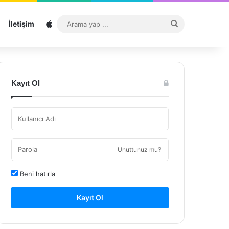
Sitemap
Arama
İletişim
yap
...
Kayıt Ol
Unuttunuz mu?
Beni hatırla
Kayıt Ol