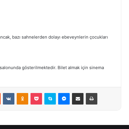
; ancak, bazı sahnelerden dolayı ebeveynlerin çocukları
 salonunda gösterilmektedir. Bilet almak için sinema
st
Reddit
VKontakte
Odnoklassniki
Pocket
Skype
Messenger
E-Posta ile paylaş
Yazdır