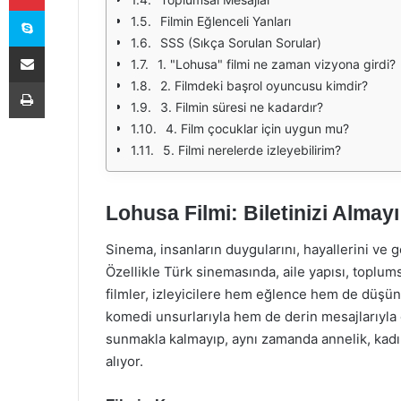
Skype
Filmin Eğlenceli Yanları
SSS (Sıkça Sorulan Sorular)
E-Posta ile paylaş
1. "Lohusa" filmi ne zaman vizyona girdi?
Yazdır
2. Filmdeki başrol oyuncusu kimdir?
3. Filmin süresi ne kadardır?
4. Film çocuklar için uygun mu?
5. Filmi nerelerde izleyebilirim?
Lohusa Filmi: Biletinizi Almay
Sinema, insanların duygularını, hayallerini ve ge
Özellikle Türk sinemasında, aile yapısı, toplu
filmler, izleyicilere hem eğlence hem de düşün
komedi unsurlarıyla hem de derin mesajlarıyla d
sunmakla kalmayıp, aynı zamanda annelik, kadın
alıyor.