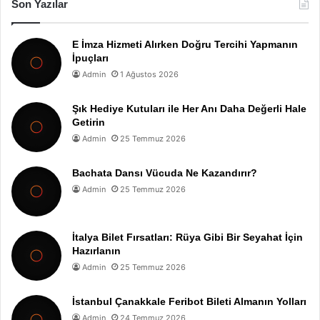
Son Yazılar
E İmza Hizmeti Alırken Doğru Tercihi Yapmanın
İpuçları
Admin
1 Ağustos 2026
Şık Hediye Kutuları ile Her Anı Daha Değerli Hale
Getirin
Admin
25 Temmuz 2026
Bachata Dansı Vücuda Ne Kazandırır?
Admin
25 Temmuz 2026
İtalya Bilet Fırsatları: Rüya Gibi Bir Seyahat İçin
Hazırlanın
Admin
25 Temmuz 2026
İstanbul Çanakkale Feribot Bileti Almanın Yolları
Admin
24 Temmuz 2026